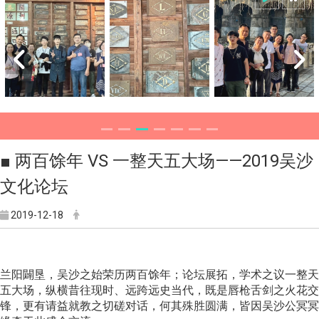
​■ 两百馀年 VS 一整天五大场——2019吴沙
文化论坛
2019-12-18
兰阳闢垦，吴沙之始荣历两百馀年；论坛展拓，学术之议一整天
五大场，纵横昔往现时、远跨远史当代，既是唇枪舌剑之火花交
锋，更有请益就教之切磋对话，何其殊胜圆满，皆因吴沙公冥冥