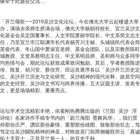
缘牵于此盛会交流……
「开兰颂歌——2019吴沙文化论坛」今在佛光大学云起楼盛大举
办，满场乡亲师生挤满会场，佛光大学杨朝祥校长、宜兰吴沙文
化基金会吴定国董事长、人文学院萧丽华院长、中文系简文志主
任，乃至宜兰市江聪渊市长代表杨芳川主秘、头城镇民代表会简
英俊代表、冬山国中萧淑宜老师、基金会团队，以及宗教所陈旺
城教授、文资系蔡明志主任、中文系明昌师、圣和师与众多同学
均热情与会，期此论坛获致成果致词勉励。其后，学者教授陈进
传、陈复、胡川安、蔡佳芳、田运良逐序各以「吴沙开兰历史定
位、吴沙开兰历史与文化研究、吴沙精神的现代诠释、故居空间
的文史经营、吴沙诗文书写与跨界传播」五大议题主讲、发表专
文，更是场场精彩、屡屡亮点。
论坛学术交流精彩丰艳，依着刚热腾腾出版的《兰阳 · 吴沙 · 浮
诗绘》名家诗作手稿专书内的「蔚兰海阳 墨舞风华」，我们景
仰那份庄严、讚叹那份豪情、重塑那份雄图、致敬那份壮志，笃
笃定位吴沙闢拓精神的神圣，对映故居门前两侧楹联所云「真诚
拓土无双士，正是开兰第一人」的亘史千秋。