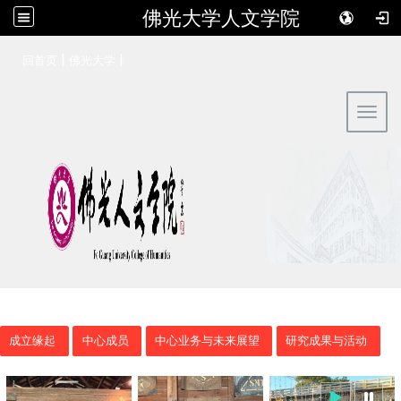
佛光大学人文学院
:::
|
|
回首页
佛光大学
Toggl
成立缘起
中心成员
中心业务与未来展望
研究成果与活动