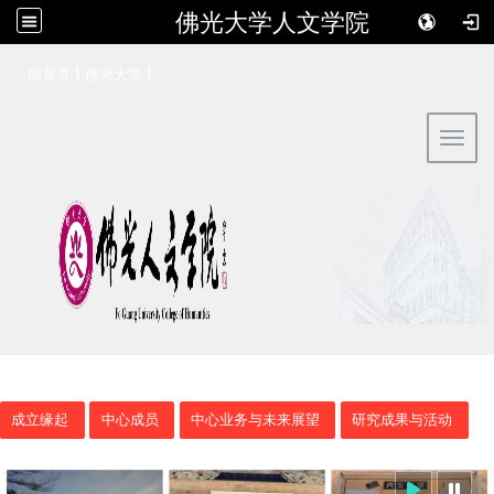
佛光大学人文学院
:::
|
|
回首页
佛光大学
Toggl
成立缘起
中心成员
中心业务与未来展望
研究成果与活动