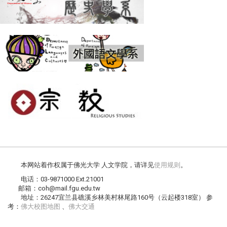
本网站着作权属于佛光大学 人文学院，请详见
使用规则
。
电话：03-9871000 Ext.21001
邮箱：coh@mail.fgu.edu.tw
地址：26247宜兰县礁溪乡林美村林尾路160号（云起楼318室） 参
考：
佛大校图地图
、
佛大交通