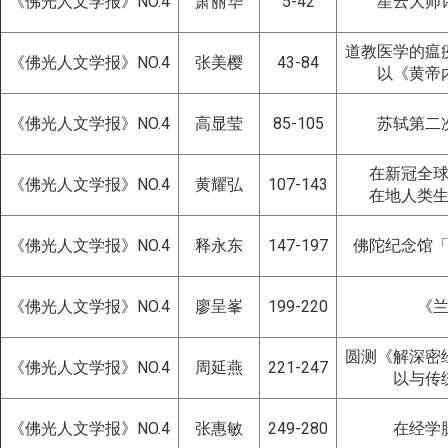
《佛光人文学报》NO.4
萧丽华
5-42
星云大师
道教医学的瘟
《佛光人文学报》NO.4
张美樱
43-84
以《黄帝
《佛光人文学报》NO.4
高显莹
85-105
苏轼第二
在新冠全
《佛光人文学报》NO.4
黄耀弘
107-143
在地人类
《佛光人文学报》NO.4
释永东
147-197
佛陀纪念馆
《佛光人文学报》NO.4
廖呈峯
199-220
《
圆测《解深密
《佛光人文学报》NO.4
周延燕
221-247
以与传
《佛光人文学报》NO.4
张惠敏
249-280
在经学