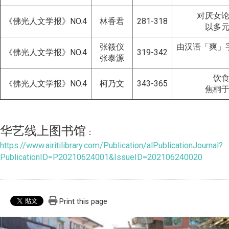
对厌女
《佛光人文学报》NO.4
林香君
281-318
以多
张筱仪
由汉语「爽」
《佛光人文学报》NO.4
319-342
张泰源
饮
《佛光人文学报》NO.4
柯乃文
343-365
焦桐
华艺线上图书馆
：
https://www.airitilibrary.com/Publication/alPublicationJournal?
PublicationID=P20210624001&IssueID=202106240020
Print this page