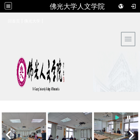
佛光大学人文学院
:::
|
|
回首页
佛光大学
Toggl