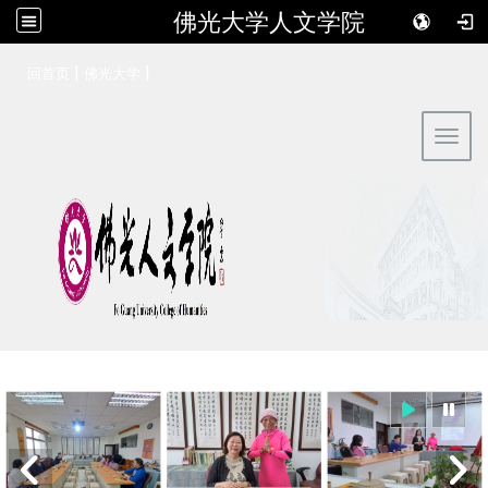
佛光大学人文学院
:::
|
|
回首页
佛光大学
Toggl