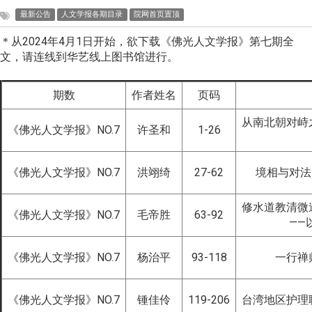
最新公告
人文学报各期目录
院网首页置顶
＊从2024年4月1日开始，欲下载《佛光人文学报》第七期全
文，请连线到华艺线上图书馆进行。
期数
作者姓名
页码
从南北朝对峙
《佛光人文学报》NO.7
许圣和
1-26
《佛光人文学报》NO.7
洪翊绮
27-62
境相与对法
修水道教清微
《佛光人文学报》NO.7
毛帝胜
63-92
——
《佛光人文学报》NO.7
杨治平
93-118
一行禅
《佛光人文学报》NO.7
锺佳伶
119-206
台湾地区护理