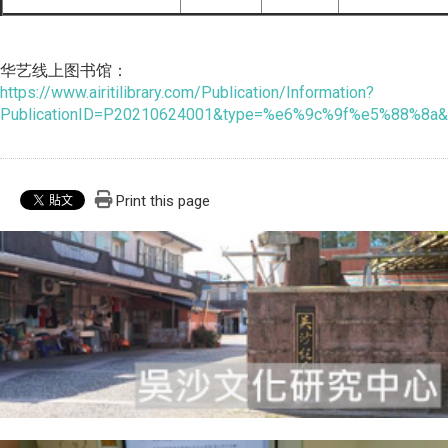
华艺线上图书馆：
https://www.airitilibrary.com/Publication/Information?
PublicationID=P20210624001&type=%e6%9c%9f%e5%88%8a&
Print this page