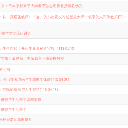
方来：日本京都女子大学
爱甲弘志名誉教授莅临佛光
从〈雁塔圣教序〉「变」的书论意义论述星云大师一笔字的人间佛教关怀(113.05
研究生学术交流研讨会
生生自如！开启生命奥秘之宝典（113.05.13）
文学报》最终版，主编感言～张美樱教授
第七期
山寺缠绕画与生态教学体验(113.04.03)
轼的茶禅与人生智慧(113.04.13)
哲学思想与生活美学课程剪影
哲学思想与生活美学
张桂香老师志谢影片