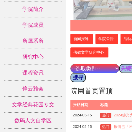
学院简介
学院成员
:::
新闻报导
学院公告
活动
所属系所
佛教文学研究中心
研究中心
课程资讯
停云雅会
院网首页置顶
文学经典花园专文
张贴日期
标题
2024-05-15
2024佛
热门
数码人文自学区
2024-05-15
援情岂「米
热门