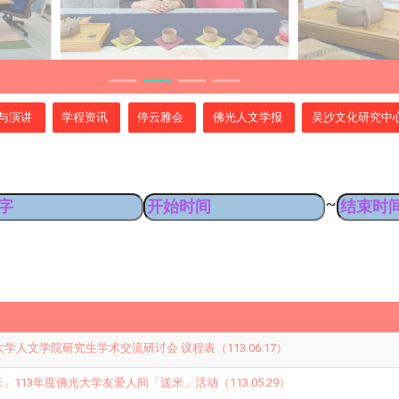
与演讲
学程资讯
停云雅会
佛光人文学报
吴沙文化研究中
~
光大学人文学院研究生学术交流研讨会 议程表（113.06.17）
」113年度佛光大学友爱人间「送米」活动（113.05.29）