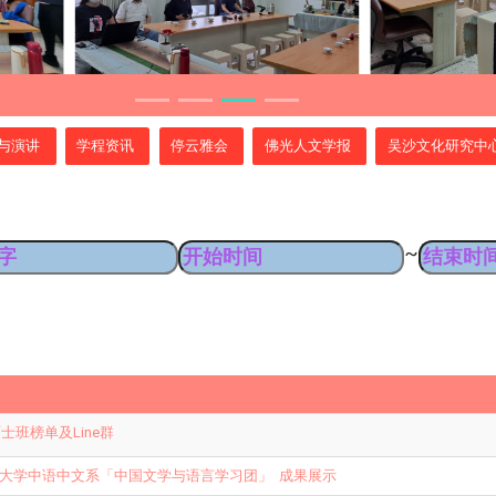
与演讲
学程资讯
停云雅会
佛光人文学报
吴沙文化研究中
~
硕士班榜单及Line群
大学中语中文系「中国文学与语言学习团」 成果展示