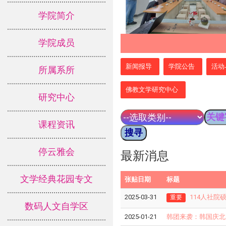
学院简介
学院成员
:::
新闻报导
学院公告
活动
所属系所
佛教文学研究中心
研究中心
课程资讯
停云雅会
最新消息
文学经典花园专文
张贴日期
标题
2025-03-31
114人社院
重要
数码人文自学区
2025-01-21
韩团来袭：韩国庆北