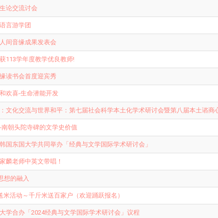
生论交流讨会
语言游学团
人间音缘成果发表会
113学年度教学优良教师!
缘读书会首度迎宾秀
和欢喜-生命潜能开发
：文化交流与世界和平：第七届社会科学本土化学术研讨会暨第八届本土谘商
-南朝头陀寺碑的文学史价值
韩国东国大学共同举办「经典与文学国际学术研讨会」
家麟老师中英文带唱！
思想的融入
间送米活动～千斤米送百家户（欢迎踊跃报名）
大学合办「2024经典与文学国际学术研讨会」议程