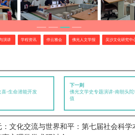
与演讲
学程资讯
停云雅会
佛光人文学报
吴沙文化研究中
下一则
喜-生命潜能开发
佛光文学史专题演讲-南朝头
值
元：文化交流与世界和平：第七届社会科学