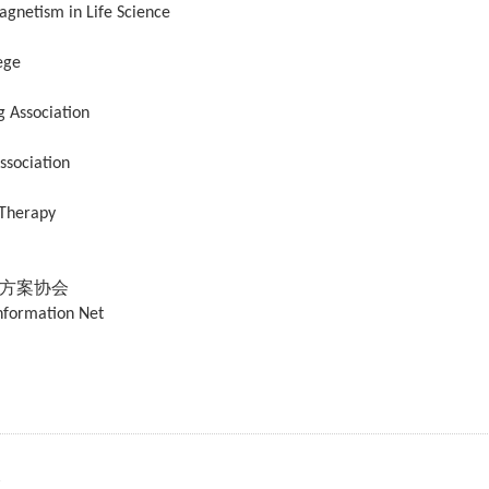
agnetism in Life Science
ege
 Association
ssociation
 Therapy
方案协会
nformation Net
e