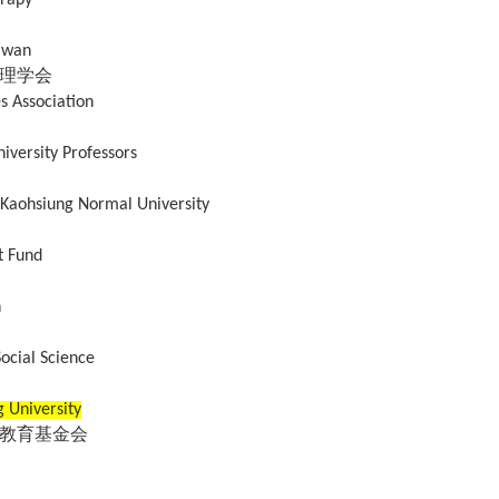
aiwan
理学会
s Association
iversity Professors
 Kaohsiung Normal University
t Fund
n
ocial Science
 University
教育基金会