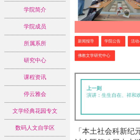
学院简介
学院成员
:::
新闻报导
学院公告
活动
所属系所
佛教文学研究中心
研究中心
课程资讯
上一则
停云雅会
演讲：生生自在、祥和欢
文学经典花园专文
数码人文自学区
「本土社会科新纪