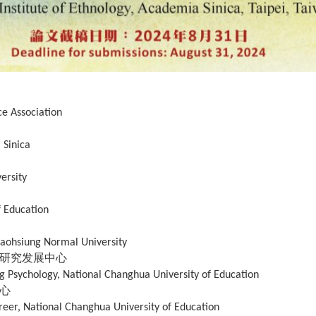
ce Association
 Sinica
ersity
f Education
Kaohsiung Normal University
研究发展中心
g Psychology, National Changhua University of Education
心
reer, National Changhua University of Education