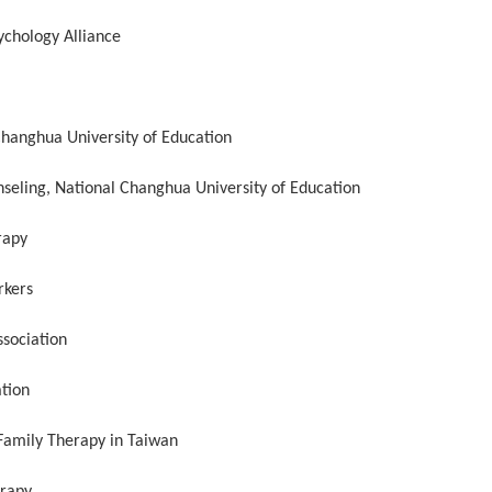
ychology Alliance
Changhua University of Education
eling, National Changhua University of Education
rapy
rkers
sociation
ation
 Family Therapy in Taiwan
erapy