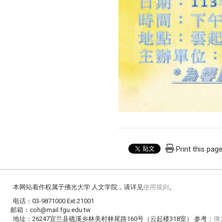
Print this pag
本网站着作权属于佛光大学 人文学院，请详见
使用规则
。
电话：03-9871000 Ext.21001
邮箱：coh@mail.fgu.edu.tw
地址：26247宜兰县礁溪乡林美村林尾路160号（云起楼318室） 参考：
佛