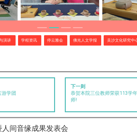
与演讲
学程资讯
停云雅会
佛光人文学报
吴沙文化研究中
下一则
恭贺本院三位教师荣获113学
言游学团
师!
暨人间音缘成果发表会