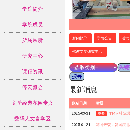
学院简介
学院成员
:::
新闻报导
学院公告
活动
所属系所
佛教文学研究中心
研究中心
课程资讯
停云雅会
最新消息
文学经典花园专文
张贴日期
标题
2025-03-31
114人社院
重要
数码人文自学区
2025-01-21
韩团来袭：韩国庆北