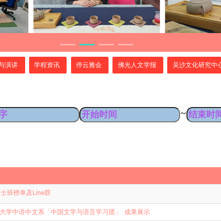
与演讲
学程资讯
停云雅会
佛光人文学报
吴沙文化研究中
~
硕士班榜单及Line群
大学中语中文系「中国文学与语言学习团」 成果展示