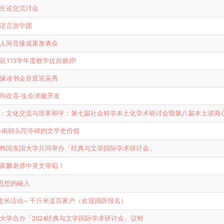
生论交流讨会
语言游学团
人间音缘成果发表会
113学年度教学优良教师!
缘读书会首度迎宾秀
和欢喜-生命潜能开发
：文化交流与世界和平：第七届社会科学本土化学术研讨会暨第八届本土谘商
-南朝头陀寺碑的文学史价值
韩国东国大学共同举办「经典与文学国际学术研讨会」
家麟老师中英文带唱！
思想的融入
间送米活动～千斤米送百家户（欢迎踊跃报名）
大学合办「2024经典与文学国际学术研讨会」议程