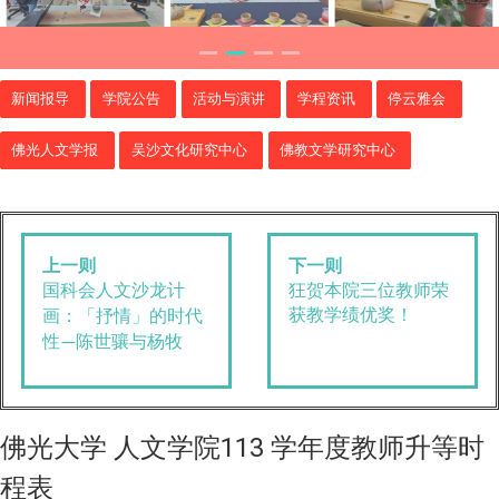
新闻报导
学院公告
活动与演讲
学程资讯
停云雅会
佛光人文学报
吴沙文化研究中心
佛教文学研究中心
上一则
下一则
狂贺本院三位教师荣
国科会人文沙龙计
获教学绩优奖！
画：「抒情」的时代
性
陈世骧与杨牧
—
佛光大学 人文学院113 学年度教师升等时
程表