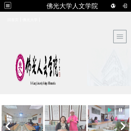
佛光大学人文学院
:::
|
|
回首页
佛光大学
Toggl