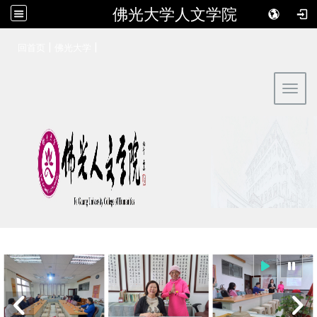
佛光大学人文学院
:::
|
|
回首页
佛光大学
Toggl