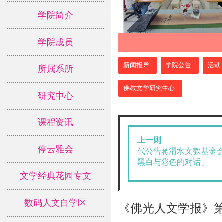
学院简介
学院成员
:::
新闻报导
学院公告
活动
所属系所
佛教文学研究中心
研究中心
课程资讯
上一则
停云雅会
代公告蒋渭水文教基金
黑白与彩色的对话」
文学经典花园专文
数码人文自学区
《佛光人文学报》