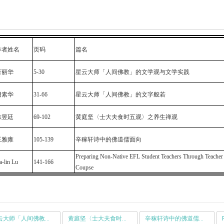
作者姓名
页码
篇名
萧丽华
5-30
星云大师「人间佛教」的文学观与文学实践
胡素华
31-66
星云大师「人间佛教」的文字般若
陈昱廷
69-102
黄庭坚〈士大夫食时五观〉之养生禅观
王雅雍
105-139
辛稼轩诗中的佛道儒面向
Preparing Non-Native EFL Student Teachers Through Teacher 
a-lin Lu
141-166
Coupse
星云大师「人间佛教」的文字般若
黄庭坚〈士大夫食时五观〉之养生禅观
辛稼轩诗中的佛道儒面向