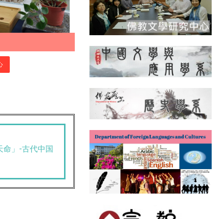
心
天命」-古代中国