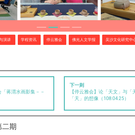
与演讲
学程资讯
停云雅会
佛光人文学报
吴沙文化研究中
下一则
会「蒋渭水画影集－－
【停云雅会】论「天文」与「
「天」的想像（108.04.25）
第二期