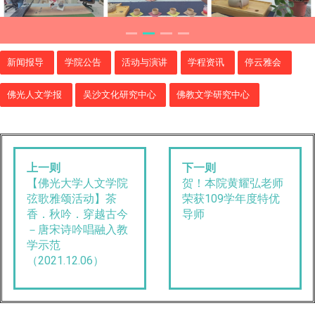
新闻报导
学院公告
活动与演讲
学程资讯
停云雅会
佛光人文学报
吴沙文化研究中心
佛教文学研究中心
上一则
下一则
【佛光大学人文学院
贺！本院黄耀弘老师
弦歌雅颂活动】茶
荣获109学年度特优
香．秋吟．穿越古今
导师
－唐宋诗吟唱融入教
学示范
（2021.12.06）