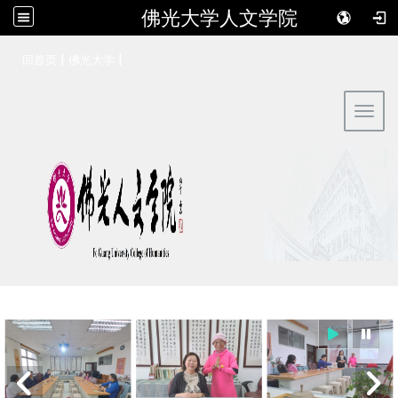
佛光大学人文学院
:::
|
|
回首页
佛光大学
Toggl