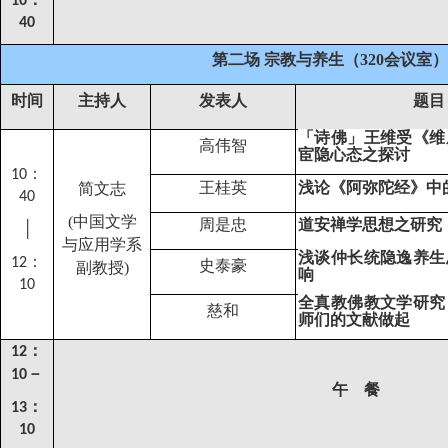
10
40
第二场
宗教与养生（
320
会议室）
时间
主持人
发表人
题目
「诗佛」王维受《维
高伟智
宦隐心态之探讨
：
10
王桂英
浅论《阿弥陀经》中的
简文志
40
(
中国文学
周是忠
道安禅学思想之研究
│
与应用学系
浅谈仲长统隐逸养生
：
12
史泰豪
副教授
)
响
10
全真教佛教文学研究
慈和
师们的文献做起
：
12
－
10
午 餐
：
13
1
0