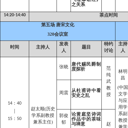
之关系
茶点时间
14:20-14:40
第五场 唐宋文化
320
会议室
发表
特约
主持
时间
主持人
题目
人
讨论
人
唐代赐民爵制
张晓
范
度探析
林明
纯
昌
武
(
中国
教
从杜甫诗中看
周震
文学
授
安史之乱
与应
：
14
40
用学
赵太顺
(
历史
｜
系副
论黄庭坚诗词
学系副教授
郭俊
：
15
50
作品中的茶味
教授
兼系主任
)
郁
与禅意
赵
兼学