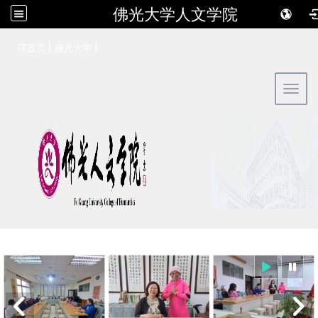
佛光大学人文学院
:::
|
|
回首页
佛光大学
Toggl