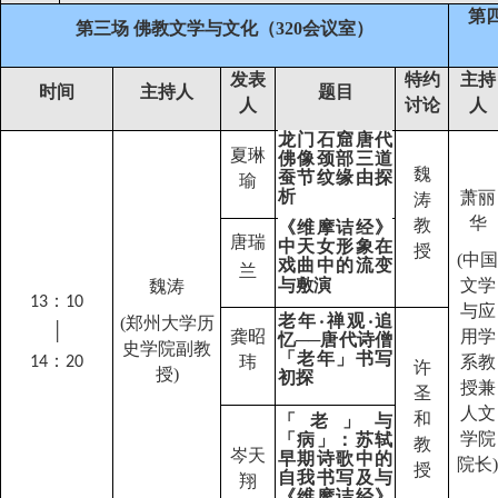
第
第三场 佛教文学与文化（
320
会议室）
发表
特约
主持
时间
主持人
题目
人
讨论
人
龙门石窟唐代
夏琳
佛像颈部三道
魏
蚕节纹缘由探
瑜
析
萧丽
涛
华
教
《维摩诘经》
唐瑞
中天女形象在
授
(
中国
戏曲中的流变
兰
与敷演
文学
魏涛
：
13
1
0
与应
老年‧禅观‧追
(
郑州大学历
│
龚昭
用学
忆──唐代诗僧
史学院副教
「老年」书写
：
玮
系教
14
2
0
许
授
)
初探
授兼
圣
人文
和
「老」与
学院
「病」：苏轼
教
岑天
早期诗歌中的
院长
)
授
自我书写及与
翔
《维摩诘经》