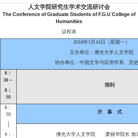
人文学院研究生学术交流研讨会
The Conference of Graduate Students of F.
G.U
College
of
Humanities
议程表
年
月
日
（
星期一
）
2018
1
14
主办单位：佛光大学人文学院
协办单位：中国文学与应用学系、历
：
8
0
－
3
报到
：
8
50
：
8
开 幕 式
50
│
佛光大学人文学院 萧丽华院长 致
：
9