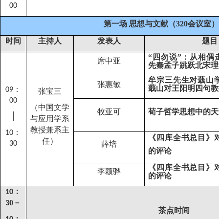
00
第一场 思想与文献（
320
会议室）
时间
主持人
发表人
题目
“四勿说”：从相偶
席中亚
先秦孟子跳跃北宋理
牟
宗三
先生对蕺山
张惠敏
蕺山对王阳明四句教
：
09
张宝三
0
0
（中国文学
牧亚可
荀子哲学思想中的天
│
与应用学系
教授兼系主
：
10
《四库全书总目》
任）
30
薛培
的评论
《四库全书总目》
李颖骅
的评论
：
10
0
－
3
茶点时间
：