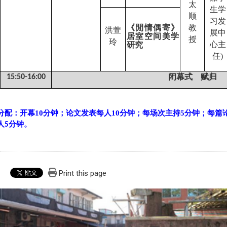
太
生学
顺
习发
《閒情偶寄》
教
洪萱
展中
居室空间美学
授
玲
心主
研究
任
)
闭幕式 赋归
15:50-16:00
分配：开幕
10
分钟；论文发表每人
10
分钟；每场次主持
5
分钟；每篇
人
分钟。
5
Print this page