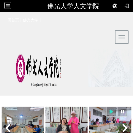
佛光大学人文学院
:::
|
|
回首页
佛光大学
Toggl