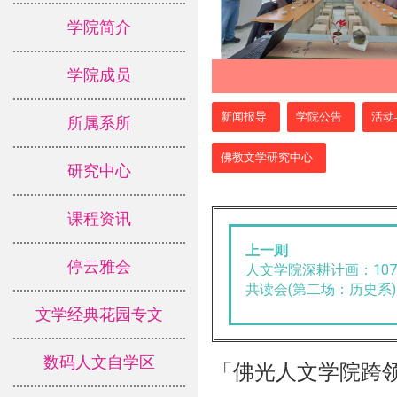
学院简介
学院成员
:::
新闻报导
学院公告
活动
所属系所
佛教文学研究中心
研究中心
课程资讯
上一则
停云雅会
人文学院深耕计画：107
共读会(第二场：历史系)
文学经典花园专文
数码人文自学区
「佛光人文学院跨