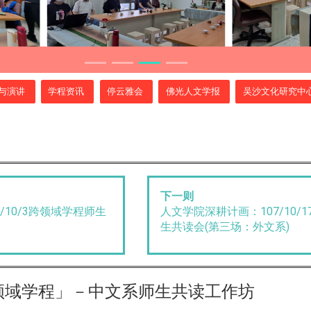
与演讲
学程资讯
停云雅会
佛光人文学报
吴沙文化研究中
下一则
/10/3跨领域学程师生
人文学院深耕计画：107/10/
生共读会(第三场：外文系)
领域学程」－中文系师生共读工作坊