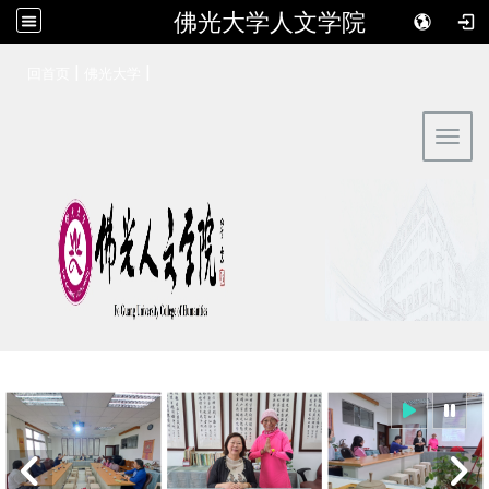
佛光大学人文学院
:::
|
|
回首页
佛光大学
Toggl