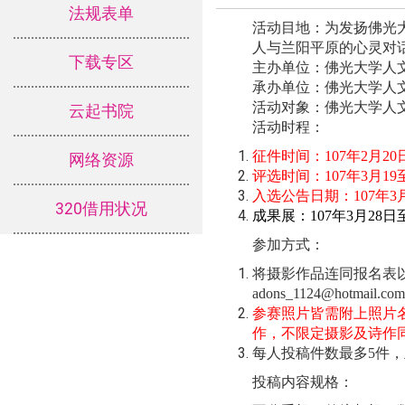
法规表单
活动目地：为发扬佛光
人与兰阳平原的心灵对
下载专区
主办单位：佛光大学人
承办单位：佛光大学人
活动对象：佛光大学人
云起书院
活动时程：
征件时间：
107
年
2
月
20
网络资源
评选时间：
107
年
3
月
19
入选公告日期：
107
年
3
320借用状况
成果展：
107
年
3
月
28
日
参加方式：
将摄影作品连同报名表
adons_1124@hotmail.com
参赛照片皆需附上照片
作，不限定摄影及诗作
每人投稿件数最多
5
件，
投稿内容规格：