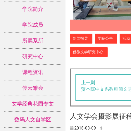
学院简介
学院成员
:::
新闻报导
学院公告
活动
所属系所
佛教文学研究中心
研究中心
课程资讯
上一则
停云雅会
贺本院中文系教师简文
文学经典花园专文
人文学会摄影展征
数码人文自学区
2018-03-09