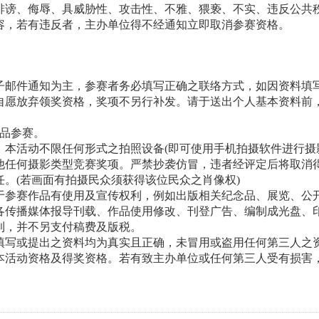
诽谤、侮辱、具威胁性、攻击性、不雅、猥亵、不实、违反公共
容，若有违反者，主办单位得不经通知立即取消参赛资格。
子邮件通知为主，参赛者务必填写正确之联络方式，如因资料填
自愿放弃领奖资格，奖项不另行补发。请于送出个人基本资料前
品参赛。
，本活动不限任何形式之拍照设备
(
即可使用手机拍摄软件进行摄
他任何摄影类型竞赛奖项。严禁抄袭仿冒，违者经评定后将取消
任。
(
若画面有拍摄民众须获得该位民众之肖像权
)
于参赛作品有使用及宣传权利，例如出版相关纪念品、展览、公
各传播媒体报导刊载、作品使用修改、刊登广告、编制成光盘、
利，并不另支付稿费及版税。
填写或提出之资料均为真实且正确，未冒用或盗用任何第三人之
本活动资格及得奖资格。若有致主办单位或任何第三人受有损害