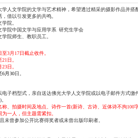
大学人文学院的文学与艺术精神，希望透过精采的摄影作品并搭
话，借以引发更多的共鸣。
文学院。
文学院中国文学与应用学系
研究生学会
文学院师生、教职员工。
日至
3
月
17
日截止收件。
至
21
日。
月
23
日。
至
6
月
30
日。
以电子档型式，亲自送达佛光大学人文学院或以电子邮件方式缴
)
。
名称、拍摄时间及地点、诗作一首
(
新诗、古诗、近体诗不拘
100
同为一人，但主题需紧扣。
且未曾参加公开比赛得奖者或未曾出版印刷者。