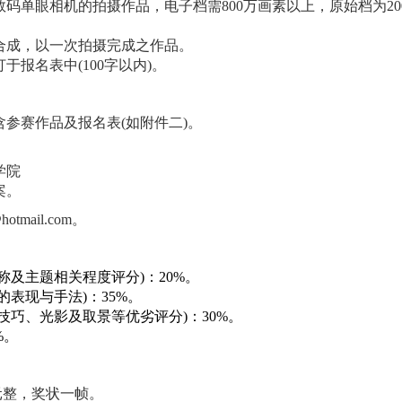
数码单眼相机的拍摄作品，电子档需
800
万画素以上，原始档为
20
合成，以一次拍摄完成之作品。
打于报名表中
(100
字以内
)
。
含参赛作品及报名表
(
如附件二
)
。
学院
案。
hotmail.com
。
称及主题相关程度评分
)
：
20%
。
的表现与手法
)
：
35%
。
技巧、光影及取景等优劣评分
)
：
30%
。
%
。
元整，奖状一帧。