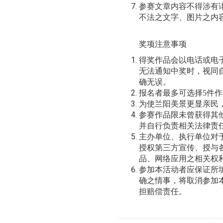
参赛文章内容不得涉有
不法之文字、图片之内
奖项注意事项
得奖作品会以电话或电
无法通知中奖时，视同
确无误。
报名者最多可选择
5
件作
为使兰阳美景更显亲民
参赛作品限未曾获得其
并自行负责相关法律责
主办单位、执行单位对
授权第三方宣传、授与
品、网络应用之相关权
参加本活动者应保证所
确之情事，将取消参加
担赔偿责任。