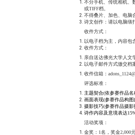
不分手机、传统相机、
或
TIFF
档。
不得叠片、加色、电脑
诗文创作：请以电脑缮
收件方式：
以电子档为主，内容包
收件方式：
亲自送达佛光大学人文
以电子邮件方式缴交档
收件信箱：
adons_1124@
评选标准：
主题契合
(
依参赛作品名
画面表现
(
参赛作品构图
摄影技巧
(
参赛作品摄影
诗作内容及意境表达
15
活动奖项：
金奖：
1
名，奖金
2,000