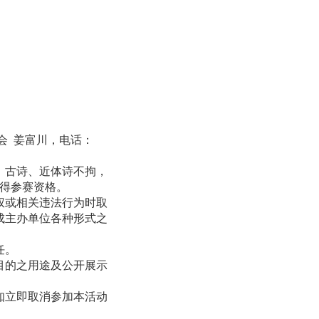
会
姜富川，电话：
、古诗、近体诗不拘，
得参赛资格。
权或相关违法行为时取
成主办单位各种形式之
任。
目的之用途及公开展示
知立即取消参加本活动