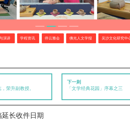
与演讲
学程资讯
停云雅会
佛光人文学报
吴沙文化研究中
下一则
志，荣升副教授。
「文学经典花园」序幕之三
稿延长收件日期