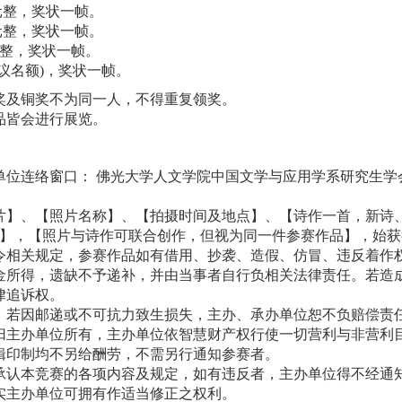
元整，奖状一帧。
元整，奖状一帧。
整，奖状一帧。
议名额
)
，奖状一帧。
奖及铜奖不为同一人，不得重复领奖。
品皆会进行展览。
单位连络窗口：
佛光大学人文学院中国文学与应用学系研究生学
片】、【照片名称】、【拍摄时间及地点】、【诗作一首，新诗
】，【照片与诗作可联合创作，但视为同一件参赛作品】，始获
令相关规定，参赛作品如有借用、抄袭、造假、仿冒、违反着作
金所得，遗缺不予递补，并由当事者自行负相关法律责任。若造
律追诉权。
；若因邮递或不可抗力致生损失，主办、承办单位恕不负赔偿责
归主办单位所有，主办单位依智慧财产权行使一切营利与非营利
辑印制均不另给酬劳，不需另行通知参赛者。
承认本竞赛的各项内容及规定，如有违反者，主办单位得不经通
实主办单位可拥有作适当修正之权利。