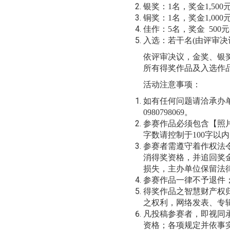
银奖：
1
名，奖金
1,500
铜奖：
1
名，奖金
1,000
佳作：
5
名，奖金
500
元
入选：若干名
(
由评审决
依评审决议，金奖、银
所有得奖作品及入选作
活动注意事项：
如有任何问题请洽承办
0980798069
。
参赛作品必须包含【照
字数请控制于
100
字以内
参赛者需遵守着作权法
消得奖资格，并追回奖
损失，主办单位保留法
参赛作品一律不予退件
得奖作品之智慧财产权
之权利，网络发表、专
凡投稿参赛者，即视同
资格；各项规定并依事