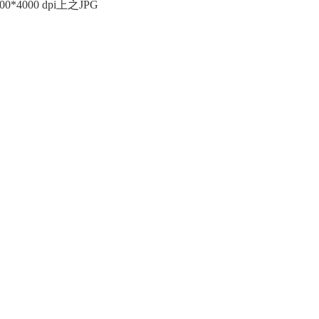
00*4000 dpi
上之
JPG