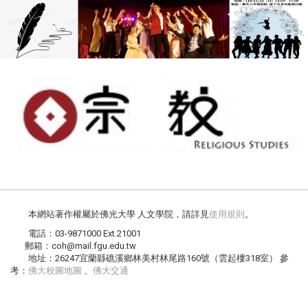
本網站著作權屬於佛光大學 人文學院，請詳見
使用規則
。
電話：03-9871000 Ext.21001
郵箱：coh@mail.fgu.edu.tw
地址：26247宜蘭縣礁溪鄉林美村林尾路160號（雲起樓318室） 參
考：
佛大校圖地圖
、
佛大交通