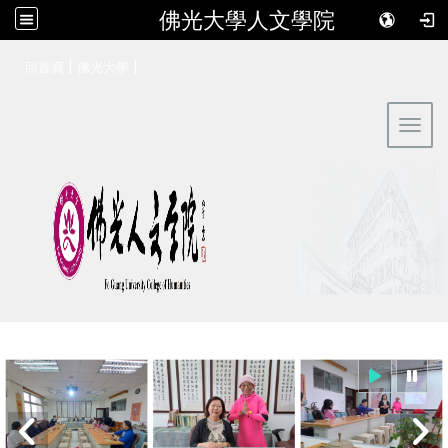
佛光大學人文學院
:::
|
|
回首頁
佛光大學
Toggl