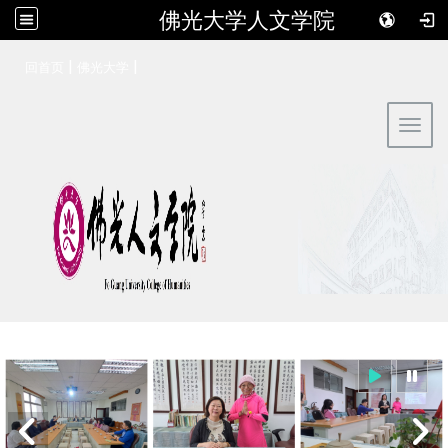
佛光大学人文学院
:::
|
|
回首页
佛光大学
Toggl