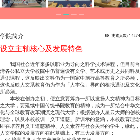
学院简介
浏览人次:
14274
设立主轴核心及发展特色
我国社会近年来多以职业为导向之科学技术课程，但目前台
湾各公私立大学校院中仍普遍设有文学、艺术或历史之共同科及
通识课程，这反映出文科仍为一国家中施行高等教育之所必须，
这也反映人文系教育仍为作为「人本位」导向的根扺通识及文化
所必须。
本校在创办之初，便立意要筹办一所以发扬人文精神为目标
之大学，要延续中国传统书院教育的精神，成为一所结合中华文
化与全球教育改革潮流之现代大学；根据创办人星云大师的创校
理念，以及本校校训「义正道慈」所训示的意涵，本校教育理念
即在培养具义正道慈精神、人文素养与社会关怀的学生，缘此，
人文学院的发展方向在此基础上，有三大发展方向：
(a) 培育具备人文素养与学问底蕴的内涵。