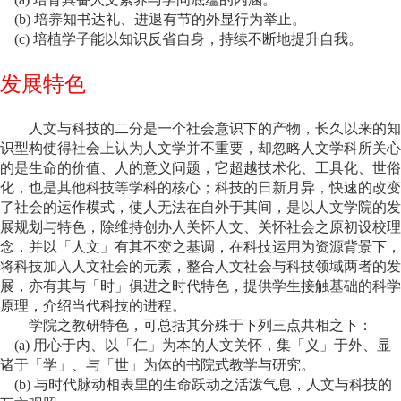
(b) 培养知书达礼、进退有节的外显行为举止。
(c) 培植学子能以知识反省自身，持续不断地提升自我。
发展特色
人文与科技的二分是一个社会意识下的产物，长久以来的知
识型构使得社会上认为人文学并不重要，却忽略人文学科所关心
的是生命的价值、人的意义问题，它超越技术化、工具化、世俗
化，也是其他科技等学科的核心；科技的日新月异，快速的改变
了社会的运作模式，使人无法在自外于其间，是以人文学院的发
展规划与特色，除维持创办人关怀人文、关怀社会之原初设校理
念，并以「人文」有其不变之基调，在科技运用为资源背景下，
将科技加入人文社会的元素，整合人文社会与科技领域两者的发
展，亦有其与「时」俱进之时代特色，提供学生接触基础的科学
原理，介绍当代科技的进程。
学院之教研特色，可总括其分殊于下列三点共相之下：
(a) 用心于内、以「仁」为本的人文关怀，集「义」于外、显
诸于「学」、与「世」为体的书院式教学与研究。
(b) 与时代脉动相表里的生命跃动之活泼气息，人文与科技的