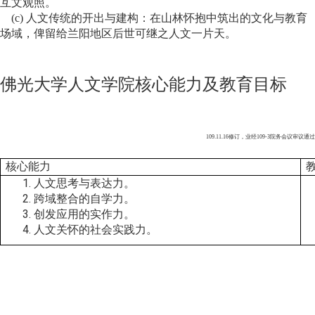
互文观照。
(c) 人文传统的开出与建构：在山林怀抱中筑出的文化与教育
场域，俾留给兰阳地区后世可继之人文一片天。
佛光大学人文学院核心能力及教育目标
109.11.16
修订，业经109-3院务会议审议通过
核心能力
教
人文思考与表达力。
跨域整合的自学力。
创发应用的实作力。
人文关怀的社会实践力。