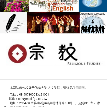
本网站着作权属于佛光大学 人文学院，请详见
使用规则
。
电话：03-9871000 Ext.21001
邮箱：coh@mail.fgu.edu.tw
地址：26247宜兰县礁溪乡林美村林尾路160号（云起楼318室） 参