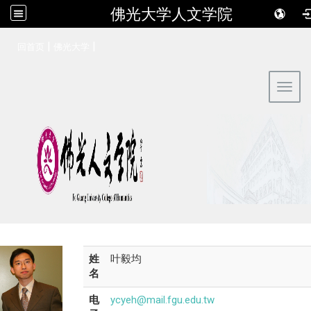
佛光大学人文学院
:::
|
|
回首页
佛光大学
Toggl
姓
叶毅均
名
电
ycyeh@mail.fgu.edu.tw