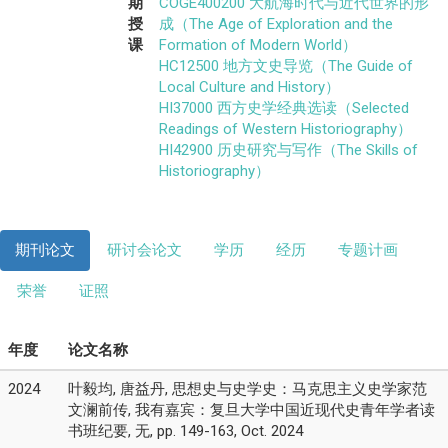
期
COGE400200 大航海时代与近代世界的形
授
成（The Age of Exploration and the
课
Formation of Modern World）
HC12500 地方文史导览（The Guide of
Local Culture and History）
HI37000 西方史学经典选读（Selected
Readings of Western Historiography）
HI42900 历史研究与写作（The Skills of
Historiography）
期刊论文
研讨会论文
学历
经历
专题计画
荣誉
证照
年度
论文名称
2024
叶毅均, 唐益丹, 思想史与史学史：马克思主义史学家范
文澜前传, 我有嘉宾：复旦大学中国近现代史青年学者读
书班纪要, 无, pp. 149-163, Oct. 2024