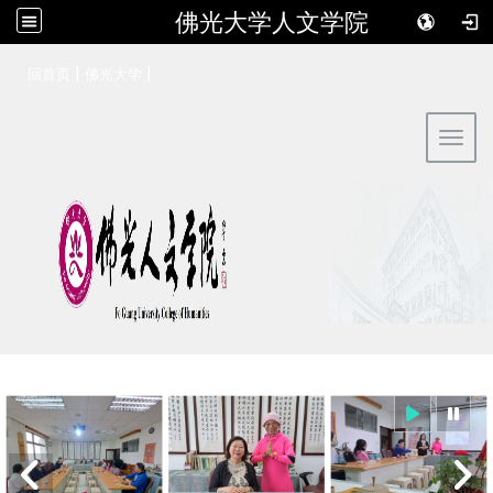
佛光大学人文学院
:::
|
|
回首页
佛光大学
Toggl