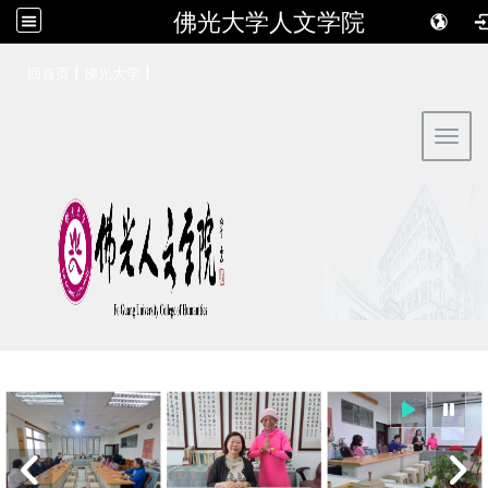
佛光大学人文学院
:::
|
|
回首页
佛光大学
Toggl