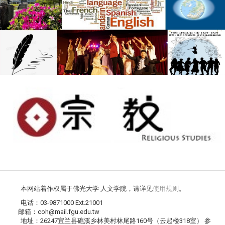
本网站着作权属于佛光大学 人文学院，请详见
使用规则
。
电话：03-9871000 Ext.21001
邮箱：coh@mail.fgu.edu.tw
地址：26247宜兰县礁溪乡林美村林尾路160号（云起楼318室） 参