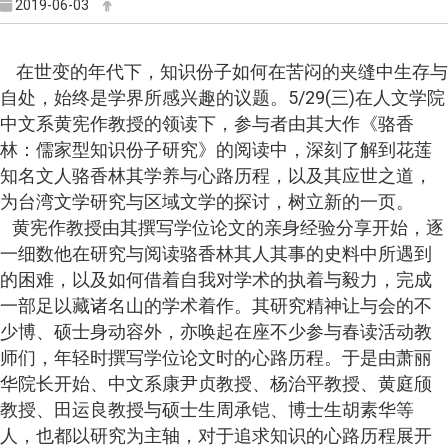
2019-06-03
在世变的年代下，知识份子如何在苦闷的夹缝中生存与
5/29(
)
自处，始终是学界所感兴趣的议题。
三
在人文学院
中文系黄宪作教授的领读下，参与者由其大作《骆香
林：儒家型知识份子研究》的阅读中，深刻了解到花莲
知名文人骆香林其学养与心路历程，以及其应世之道，
为台湾文学研究与区域文学的探讨，树立新的一页。
黄宪作教授由其撰写学位论文的亲身经验分享开始，逐
一细数他在研究与阅读骆香林其人其事的史料中所遇到
的困难，以及如何借着自我对学术的执着与毅力，完成
一部足以藏诸名山的学术着作。其研究精神让与会的不
少博、硕士身动容外，亦唤起在座不少参与春读活动教
师们，年轻时撰写学位论文时的心路历程。于是由萧丽
华院长开始、中文系康尹贞教授、杨治平教授、黄庭颀
教授、田运良教授与硕士生周承铠、博士生胡素华等
人，也都以研究为主轴，对于追求知识的心路历程展开