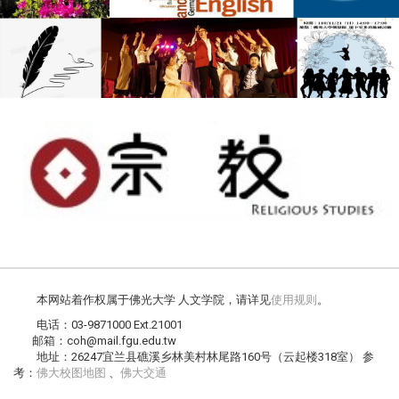
本网站着作权属于佛光大学 人文学院，请详见
使用规则
。
电话：03-9871000 Ext.21001
邮箱：coh@mail.fgu.edu.tw
地址：26247宜兰县礁溪乡林美村林尾路160号（云起楼318室） 参
考：
佛大校图地图
、
佛大交通