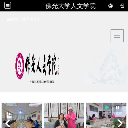
佛光大学人文学院
:::
|
|
回首页
佛光大学
Toggl