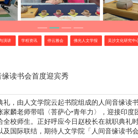
与演讲
学程资讯
停云雅会
佛光人文学报
吴沙文化研究中
音缘读书会首度迎宾秀
典礼，由人文学院云起书院组成的人间音缘读
张家麟老师带唱〈菩萨心•青年力〉，迎接印度团
给全校师生。正好呼应今日赵校长在就职典礼
以及国际联结，期待人文学院「人间音缘读书