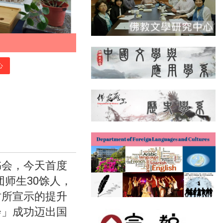
心
书会，今天首度
师生30馀人，
时所宣示的提升
会」成功迈出国