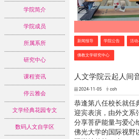
学院简介
学院成员
:::
新闻报导
学院公告
活动
所属系所
佛教文学研究中心
研究中心
人文学院云起人间
课程资讯
2024-11-05
coh
停云雅会
恭逢第八任校长就任
文学经典花园专文
迎宾表演，由外文系
分享菩萨能量与爱心
数码人文自学区
佛光大学的国际视野