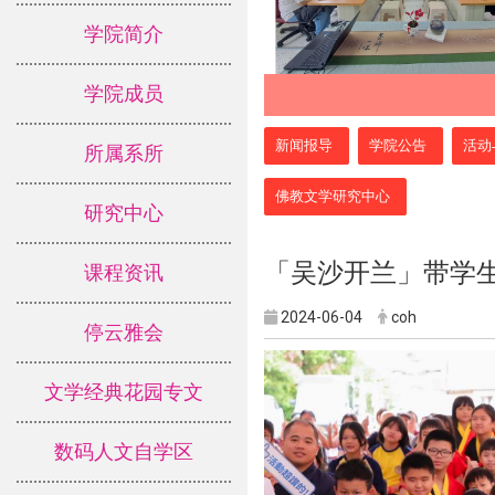
学院简介
学院成员
:::
新闻报导
学院公告
活动
所属系所
佛教文学研究中心
研究中心
「吴沙开兰」带学生
课程资讯
2024-06-04
coh
停云雅会
文学经典花园专文
数码人文自学区