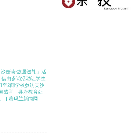
吴沙走读•故居巡礼」活
，借由参访活动让学生
1至2间学校参访吴沙
共襄盛举。县府教育处
 | 葛玛兰新闻网