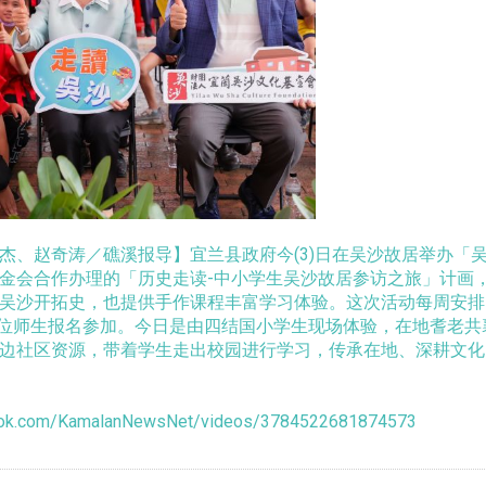
杰、赵奇涛／礁溪报导】宜兰县政府今(3)日在吴沙故居举办「
金会合作办理的「历史走读-中小学生吴沙故居参访之旅」计画
吴沙开拓史，也提供手作课程丰富学习体验。这次活动每周安排
00位师生报名参加。今日是由四结国小学生现场体验，在地耆老
边社区资源，带着学生走出校园进行学习，传承在地、深耕文化。
ook.com/KamalanNewsNet/videos/3784522681874573