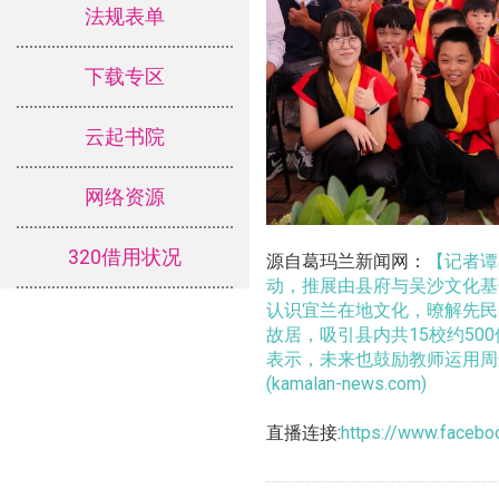
法规表单
下载专区
云起书院
网络资源
320借用状况
源自葛玛兰新闻网：
【记者谭
动，推展由县府与吴沙文化基
认识宜兰在地文化，暸解先民
故居，吸引县内共15校约5
表示，未来也鼓励教师运用周
(kamalan-news.com)
直播连接:
https://www.faceb