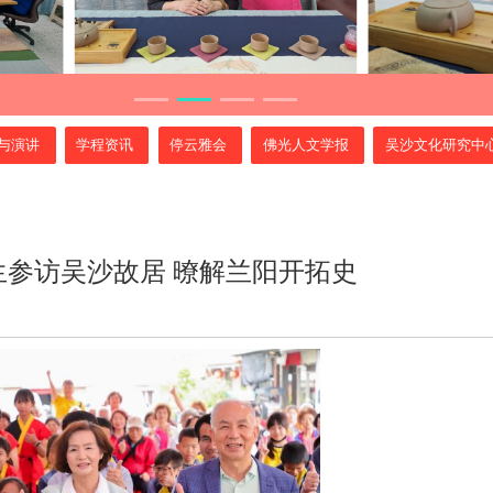
与演讲
学程资讯
停云雅会
佛光人文学报
吴沙文化研究中
参访吴沙故居 暸解兰阳开拓史