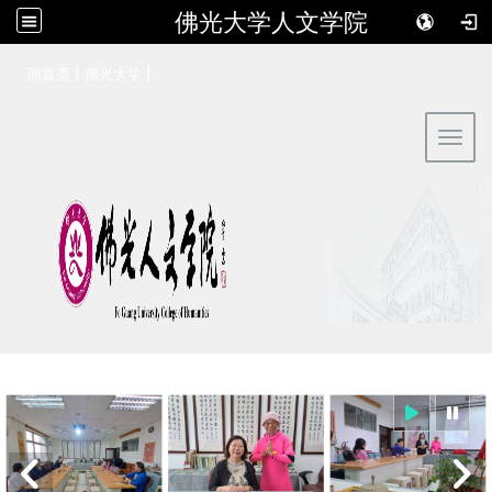
佛光大学人文学院
:::
|
|
回首页
佛光大学
Toggl