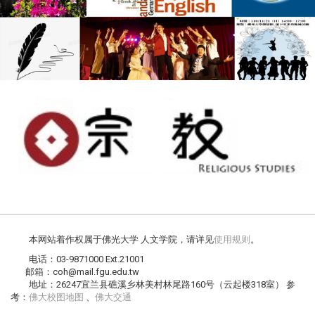
本网站着作权属于佛光大学 人文学院，请详见
使用规则
。
电话：03-9871000 Ext.21001
邮箱：coh@mail.fgu.edu.tw
地址：26247宜兰县礁溪乡林美村林尾路160号（云起楼318室） 参
考：
佛大校图地图
、
佛大交通