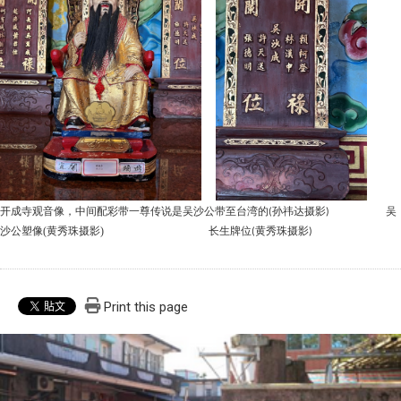
开成寺观音像
，
中间配彩带一尊传说是吴沙公带至台湾的
孙祎达摄影
吴
(
)
沙公塑像(黄秀珠摄影)
长生牌位
黄秀珠摄影
(
)
Print this page