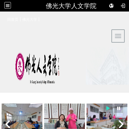
佛光大学人文学院
:::
|
|
回首页
佛光大学
Toggl