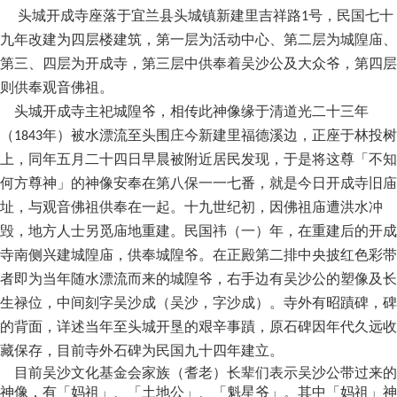
头城开成寺座落于宜兰县头城镇新建里吉祥路
号，民国七十
1
九年改建为四层楼建筑，第一层为活动中心、第二层为城隍庙、
第三、四层为开成寺，第三层中供奉着吴沙公及大众爷，第四层
则供奉观音佛祖。
头城开成寺主祀城隍爷，相传此神像缘于清道光二十三年
（
年）被水漂流至头围庄今新建里福德溪边，正座于林
投
树
1843
上，同年五月二十四日早晨被附近居民发现，于是将这尊「不知
何方尊神」的神像安奉在第八保一一七番，就是今日开成寺旧庙
址，与观音佛祖供奉在一起。十九世纪初，因佛祖庙遭洪水冲
毁，地方人士另觅庙地重建。民国祎
（一）
年，在重建后的开成
寺南侧兴建城隍庙，供奉城隍爷。在正殿第二排中央披红色彩带
者即为当年随水漂流而来的城隍爷，右手边有吴沙公的塑像及长
生禄位，中间刻字吴沙
成
（吴沙，字沙成
）
。寺外有昭蹟碑，碑
的背面，详述当年至头城开垦的艰辛事蹟，原石碑因年代久远收
藏保存，目前寺外石碑为民国九十四年建立。
目前吴沙文化基金会家族
（
耆老
）
长辈们表示吴沙公带过来的
神像，有「妈祖」、「土地公」、「魁星爷」
。
其中「妈祖」神