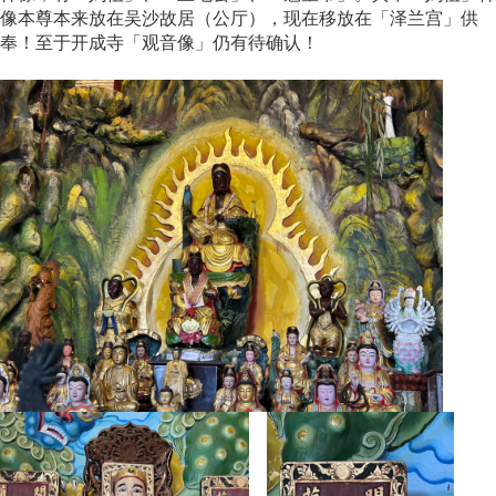
像本尊本来放在吴沙故居
（公厅）
，现在移放在「泽兰宫」供
奉！至于开成寺「观音像」仍有待确认！