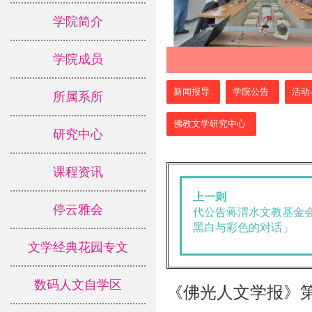
学院简介
学院成员
:::
新闻报导
学院公告
活动
所属系所
佛教文学研究中心
研究中心
课程资讯
上一则
停云雅会
代公告蒋渭水文教基金
黑白与彩色的对话」
文学经典花园专文
数码人文自学区
《佛光人文学报》