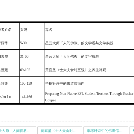
作者姓名
页码
篇名
萧丽华
5-30
星云大师「人间佛教」的文学观与文学实践
胡素华
31-66
星云大师「人间佛教」的文字般若
陈昱廷
69-102
黄庭坚〈士大夫食时五观〉之养生禅观
王雅雍
105-139
辛稼轩诗中的佛道儒面向
Preparing Non-Native EFL Student Teachers Through Teacher 
a-lin Lu
141-166
Coupse
星云大师「人间佛教」的文字般若
黄庭坚〈士大夫食时五观〉之养生禅观
辛稼轩诗中的佛道儒面向