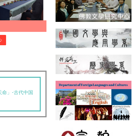
心
天命」-古代中国