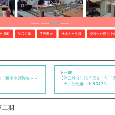
与演讲
学程资讯
停云雅会
佛光人文学报
吴沙文化研究中
下一则
会「蒋渭水画影集－－
【停云雅会】论「天文」与「
「天」的想像（108.04.25）
第二期