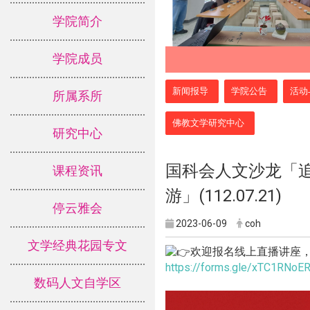
学院简介
学院成员
:::
新闻报导
学院公告
活动
所属系所
佛教文学研究中心
研究中心
国科会人文沙龙「
课程资讯
游」(112.07.21)
停云雅会
2023-06-09
coh
文学经典花园专文
欢迎报名线上直播讲座
https://forms.gle/xTC1RNo
数码人文自学区