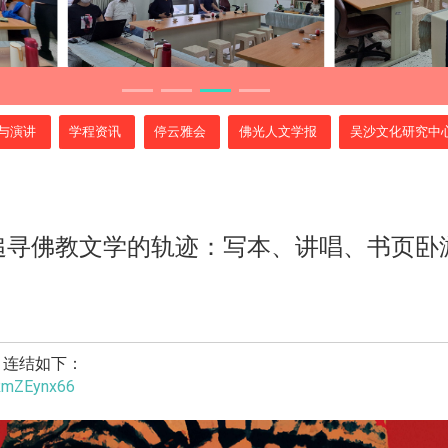
与演讲
学程资讯
停云雅会
佛光人文学报
吴沙文化研究中
追寻佛教文学的轨迹：写本、讲唱、书页卧
，连结如下：
ERmZEynx66