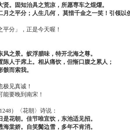
。固知治具之荒凉，所愿専车之焜燿。
之平分；人生几何， 莫惜千金之一笑！引领以
之平分」，正是今天喔！
风之景。蚁浮腊味，特开北海之尊。
人于席上。相从痛饮，但惭口腹之累人；
骸而索我。
也极见真诚！
可能要晚到南宋！
-1248）〈花朝〉诗说：
是花朝。佳节唯宜饮，东池适见招。
棠娇。自笑鬓边雪，多年不肯消。