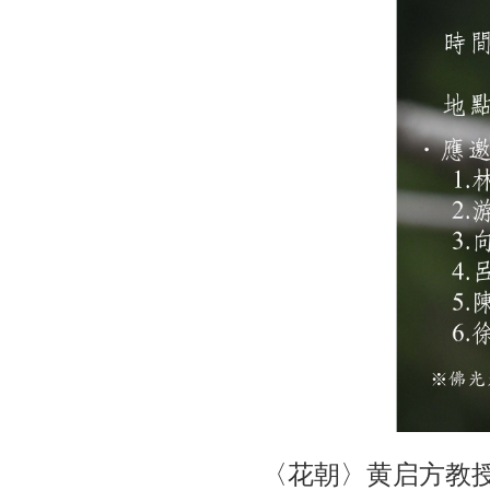
〈花朝〉黄启方教