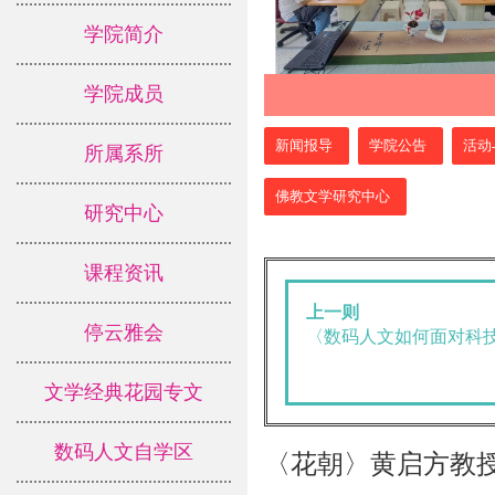
学院简介
学院成员
:::
新闻报导
学院公告
活动
所属系所
佛教文学研究中心
研究中心
课程资讯
上一则
停云雅会
〈数码人文如何面对科
文学经典花园专文
数码人文自学区
〈花朝〉黄启方教