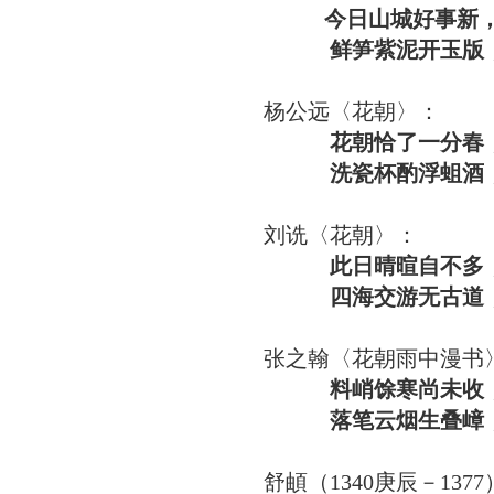
今日山城好事新，
鲜笋紫泥开玉版，嘉
杨公远〈花朝〉：
花朝恰了一分春
洗瓷杯酌浮蛆酒，拥
刘诜〈花朝〉：
此日晴暄自不多，
四海交游无古道，百
张之翰〈花朝雨中漫书
料峭馀寒尚未收，
落笔云烟生叠嶂，满
舒頔（1340庚辰－13