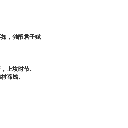
不如，独醒君子赋
绪，上坟时节。
村啼鴂。