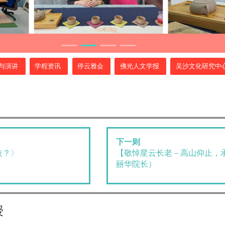
与演讲
学程资讯
停云雅会
佛光人文学报
吴沙文化研究中
下一则
技？〉
【敬悼星云长老－高山仰止，
丽华院长）
授