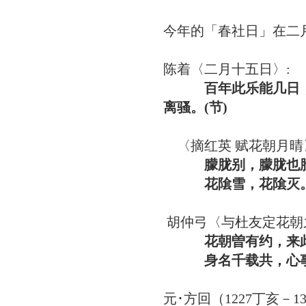
今年的「春社日」在二
陈着〈二月十五日〉:
百年此乐能几日
离骚。(节)
〈摘红英 赋花朝月晴
朦胧别，朦胧也
花隂雪，花隂灭。栁
胡仲弓〈与杜友定花朝
花朝曽有约，来此
身名千载共，心事一
元･方回（1227丁亥－