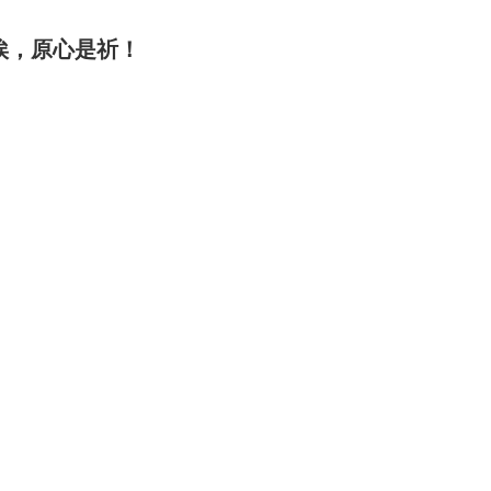
俟，原心是祈！