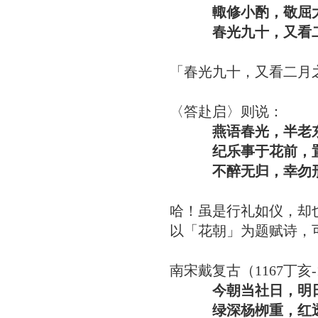
輙修小酌，敬屈大贤
春光九十，又看二月
「春光九十，又看二月
〈答赴启〉则说：
燕语春光，半老东
纪乐事于花前，置陈
不醉无归，幸勿形
哈！虽是行礼如仪，却
以「花朝」为题赋诗，
南宋戴复古（1167丁亥
今朝当社日，明日
绿深杨栁重，红透海