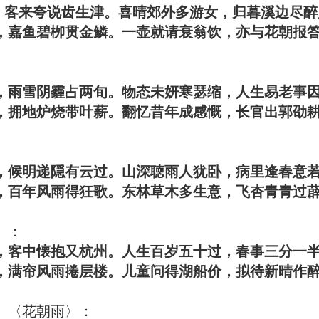
客来夸说齿生津。喜晴郊外多游女，归暮溪边尽醉
鱼碧栁贯金鳞。一壶就请衰翁饮，亦与花朝报答
，雨雪阴霾占两旬。物态未妍寒瑟缩，人生易老事
地炉烧带叶薪。翻忆昔年成感慨，长官出郭劭耕
候明递隠有云过。山深聴雨人犹卧，病里逢春意
年风雨得狂歌。东林草木多生意，飞杏青青过薜
〉：
客中懐抱又杭州。人生百岁五十过，春事三分一
帘风雨捲层楼。儿童问得湖船价，拟待新晴作醉
77）〈花朝雨〉：