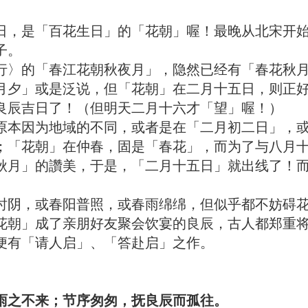
，是「百花生日」的「花朝」喔！最晚从北宋开始
子。
的「春江花朝秋夜月」，隐然已经有「春花秋月
月夕」或是泛说，但「花朝」在二月十五日，则正
的良辰吉日了！（但明天二月十六才「望」喔！）
本因为地域的不同，或者是在「二月初二日」，或
；「花朝」在仲春，固是「春花」，而为了与八月
秋月」的讚美，于是，「二月十五日」就出线了！
阴，或春阳普照，或春雨绵绵，但似乎都不妨碍花
花朝」成了亲朋好友聚会饮宴的良辰，古人都郑重将
7）便有「请人启」、「答赴启」之作。
雨之不来；节序匆匆，抚良辰而孤往。