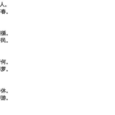
人。
春。
因循。
民。
若何。
萝。
半休。
游。