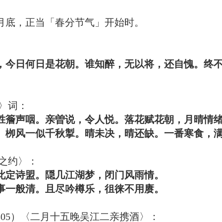
月底，正当「春分节气」开始时。
，今日何日是花朝。谁知醉，无以将，还自愧。终
〉词：
胜簷声咽。亲曽说，令人悦。落花赋花朝，月晴情
风一似千秋掣。晴未决，晴还缺。一番寒食，满
之约〉：
定诗盟。隠几江湖梦，闭门风雨情。
般清。且尽吟樽乐，徂徕不用赓。
1305）〈二月十五晚吴江二亲携酒〉：