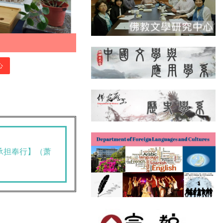
心
承担奉行】（萧