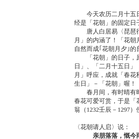
今天农历二月十五日
经是「花朝」的固定日
唐人白居易〈琵琶行〉
月」的内涵了！「花朝
自然而成｢花朝月夕｣
「花朝」的日子，原
日」、「二月十五日」
月」呼应，成就「春花
生日」－「花朝」喔！
春月间，有时晴有时
春花可爱可赏，于是「
翁（1232壬辰－129
〈花朝请人启〉说：
亲朋落落，慨今