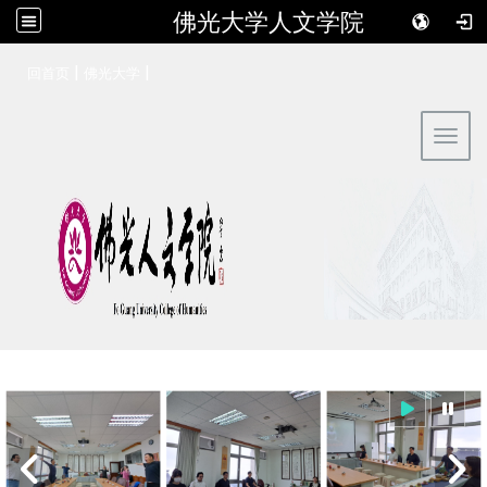
佛光大学人文学院
:::
|
|
回首页
佛光大学
Toggl