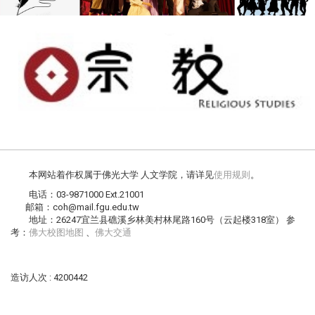
本网站着作权属于佛光大学 人文学院，请详见
使用规则
。
电话：03-9871000 Ext.21001
邮箱：coh@mail.fgu.edu.tw
地址：26247宜兰县礁溪乡林美村林尾路160号（云起楼318室） 参
考：
佛大校图地图
、
佛大交通
造访人次 : 4200442