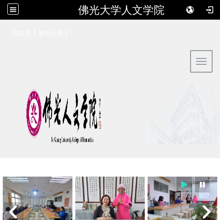
佛光大学人文学院
:::
|
|
回首页
佛光大学
Toggl