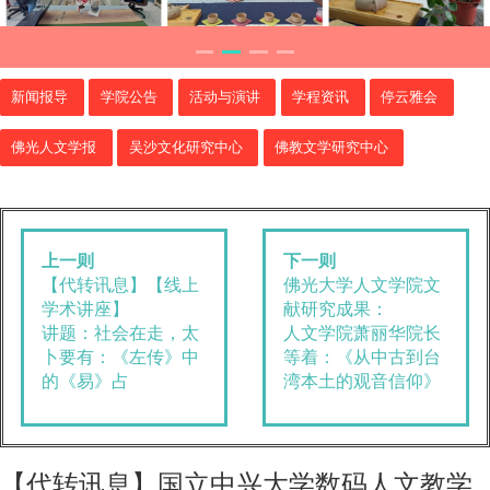
新闻报导
学院公告
活动与演讲
学程资讯
停云雅会
佛光人文学报
吴沙文化研究中心
佛教文学研究中心
上一则
下一则
【代转讯息】【线上
佛光大学人文学院文
学术讲座】
献研究成果：
讲题：社会在走，太
人文学院萧丽华院长
卜要有：《左传》中
等着：《从中古到台
的《易》占
湾本土的观音信仰》
【代转讯息】国立中兴大学数码人文教学