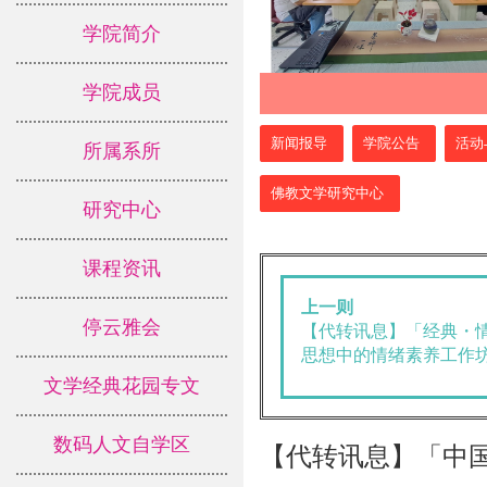
学院简介
学院成员
:::
新闻报导
学院公告
活动
所属系所
佛教文学研究中心
研究中心
课程资讯
上一则
停云雅会
【代转讯息】「经典・
思想中的情绪素养工作
文学经典花园专文
数码人文自学区
【代转讯息】「中