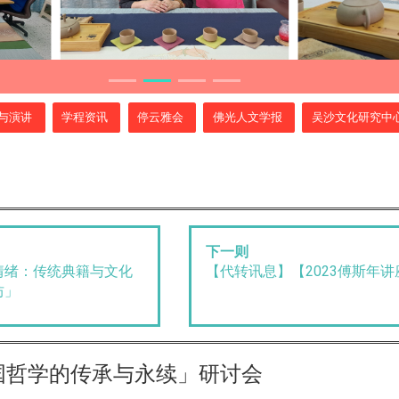
与演讲
学程资讯
停云雅会
佛光人文学报
吴沙文化研究中
下一则
情绪：传统典籍与文化
【代转讯息】【2023傅斯年
坊」
国哲学的传承与永续」研讨会