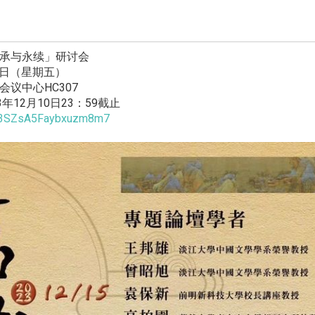
承与永续」研讨会
5日（星期五）
议中心HC307
年12月10日23：59截止
le/3SZsA5Faybxuzm8m7