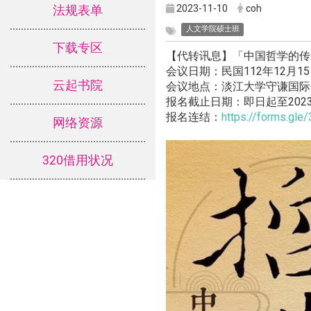
2023-11-10
coh
法规表单
人文学院硕士班
下载专区
【代转讯息】「中国哲学的传
会议日期：民国112年12月1
云起书院
会议地点：淡江大学守谦国际会
报名截止日期：即日起至2023
报名连结：
https://forms.g
网络资源
320借用状况