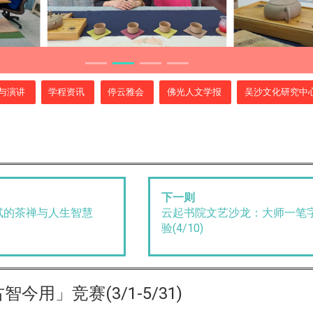
与演讲
学程资讯
停云雅会
佛光人文学报
吴沙文化研究中
下一则
轼的茶禅与人生智慧
云起书院文艺沙龙：大师一笔
验(4/10)
用」竞赛(3/1-5/31)