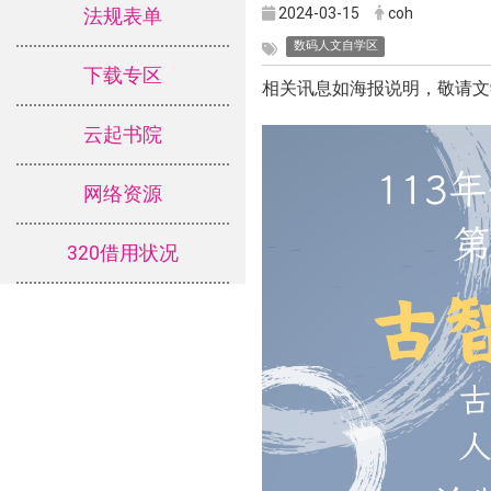
2024-03-15
coh
法规表单
数码人文自学区
下载专区
相关讯息如海报说明，敬请文
云起书院
网络资源
320借用状况