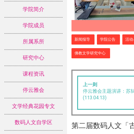
学院简介
学院成员
:::
新闻报导
学院公告
活动
所属系所
佛教文学研究中心
研究中心
课程资讯
上一则
停云雅会
停云雅会主题演讲：苏
(113.04.13)
文学经典花园专文
数码人文自学区
第二届数码人文「古智今