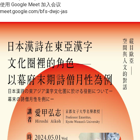
使用 Google Meet 加入会议
meet.google.com/bfs-dwjc-jas