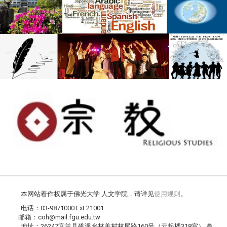
本网站着作权属于佛光大学 人文学院，请详见
使用规则
。
电话：03-9871000 Ext.21001
邮箱：coh@mail.fgu.edu.tw
地址：26247宜兰县礁溪乡林美村林尾路160号（云起楼318室） 参