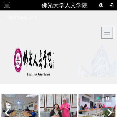
佛光大学人文学院
:::
|
|
回首页
佛光大学
Toggl