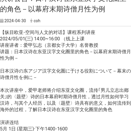
的角色－以幕府末期诗僧月性为例
2024-04-30
coh
【纵目欧亚-空间与人文的对话】课程系列讲座
2024/05/01(三) 14:00~16:00 （线上上课
讲座讲者：爱甲弘志（京都女子大学）名誉教授
讲题：日本汉诗在东亚汉字文化圈里的角色－以幕府末期诗僧月
性为例－
日本汉诗の东アジア汉字文化圏に于ける役割について－幕末の
诗僧月性を例に－
本次讲座中，爱甲老师将介绍东亚文化圈，流传｢男儿立志出鄕
关｣的〈题壁〉诗的日本幕府时期诗僧月性，透过月性如何学习
汉诗，与其个人经历，以及〈题壁〉诗具有的意义，如何流传到
海外的过程，了解日本汉诗在东亚汉字文化圈里的角色
演讲连结
5月 1日 (星期三)⋅下午1400-1600