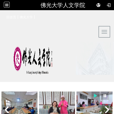
佛光大学人文学院
:::
|
|
回首页
佛光大学
Toggl