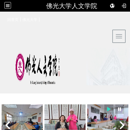
佛光大学人文学院
:::
|
|
回首页
佛光大学
Toggl