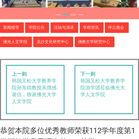
新闻报导
学院公告
活动与演讲
学程资讯
停云雅会
佛光人文学报
吴沙文化研究中心
佛教文学研究中心
上一则
下一则
韩国又松大学教养学
韩国又松大学教养学
院孙东炫教授亲撰感
院游学团莅临佛光大
谢信，致谢佛光大学
学人文学院
人文学院
恭贺本院多位优秀教师荣获112学年度第1