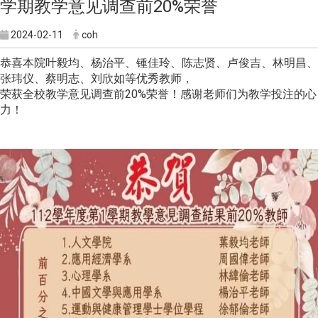
学期教学意见调查前20%荣誉
2024-02-11
coh
恭喜本院叶毅均、杨治平、锺佳玲、陈志贤、卢俊吉、林明昌、
张玮仪、蔡明志、刘欣如等优秀教师，
荣获全校教学意见调查前20%荣誉！感谢老师们为教学投注的心
力！