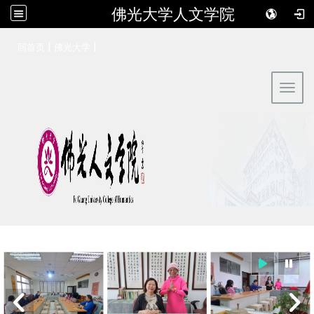
佛光大学人文学院
:::
|
|
回首页
佛光大学
Toggl