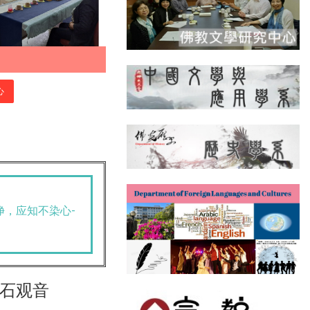
心
净，应知不染心-
山石观音