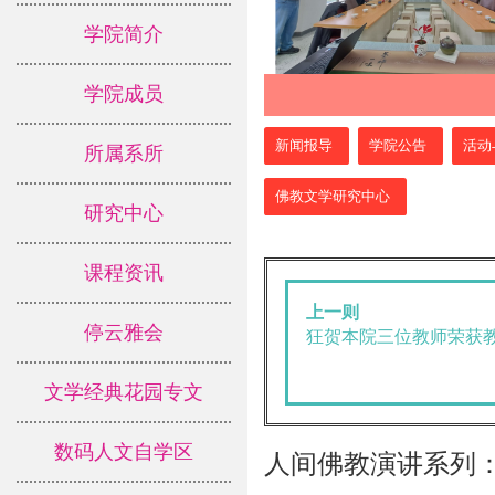
学院简介
学院成员
:::
新闻报导
学院公告
活动
所属系所
佛教文学研究中心
研究中心
课程资讯
上一则
停云雅会
狂贺本院三位教师荣获
文学经典花园专文
数码人文自学区
人间佛教演讲系列