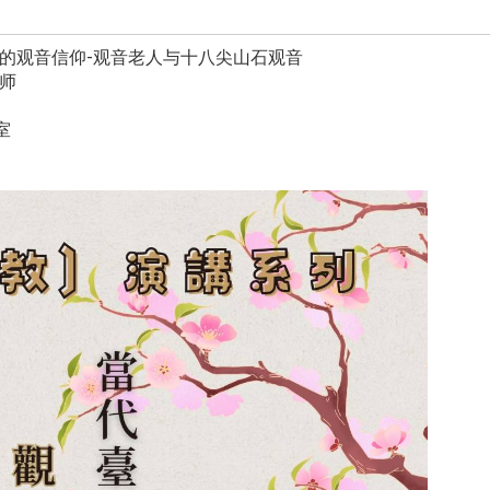
的观音信仰-观音老人与十八尖山石观音
师
室