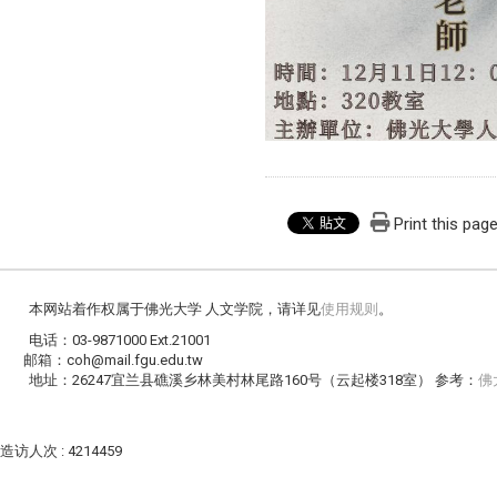
Print this pag
本网站着作权属于佛光大学 人文学院，请详见
使用规则
。
电话：03-9871000 Ext.21001
邮箱：coh@mail.fgu.edu.tw
地址：26247宜兰县礁溪乡林美村林尾路160号（云起楼318室） 参考：
佛
造访人次 : 4214459