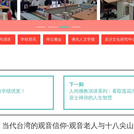
与演讲
学程资讯
停云雅会
佛光人文学报
吴沙文化研究中
下一则
教学绩优奖！
人间佛教演讲系列：看取莲花
居士禅诗的人生智慧
：当代台湾的观音信仰-观音老人与十八尖