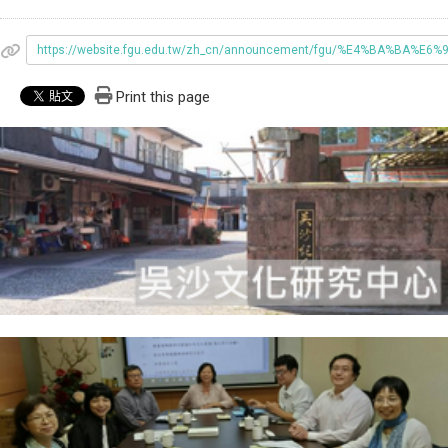
https://website.fgu.edu.tw/zh_cn/announcement/fgu/%E4%B
Print this page