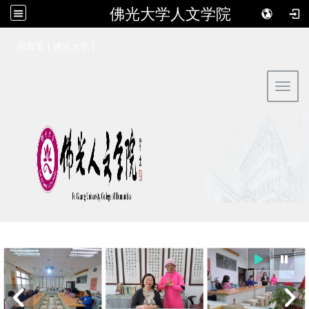
佛光大学人文学院
:::
|
|
回首页
佛光大学
Toggl