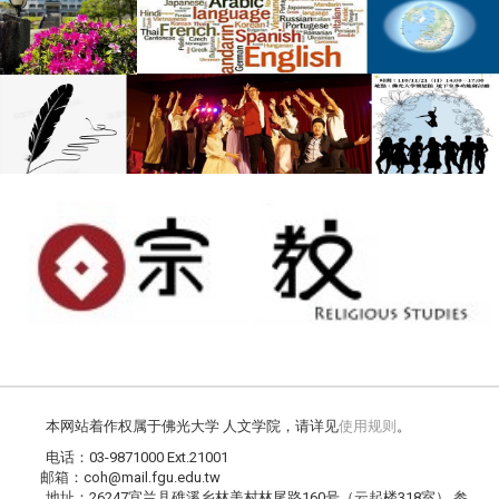
本网站着作权属于佛光大学 人文学院，请详见
使用规则
。
电话：03-9871000 Ext.21001
邮箱：coh@mail.fgu.edu.tw
地址：26247宜兰县礁溪乡林美村林尾路160号（云起楼318室） 参