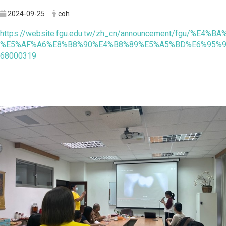
2024-09-25
coh
https://website.fgu.edu.tw/zh_cn/announcement/f
%E5%AF%A6%E8%B8%90%E4%B8%89%E5%A5%BD%E6%95%9
68000319