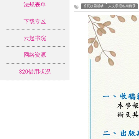
法规表单
首页校园活动
人文学报各期目录
下载专区
云起书院
网络资源
320借用状况