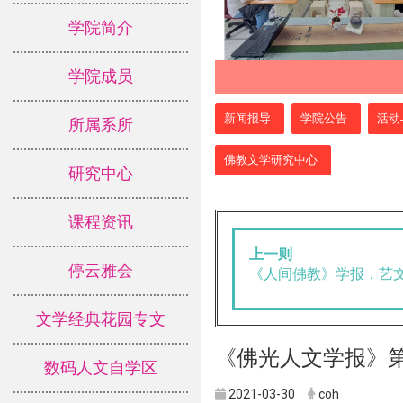
学院简介
学院成员
:::
新闻报导
学院公告
活动
所属系所
佛教文学研究中心
研究中心
课程资讯
上一则
停云雅会
《人间佛教》学报．艺
文学经典花园专文
《佛光人文学报》
数码人文自学区
2021-03-30
coh