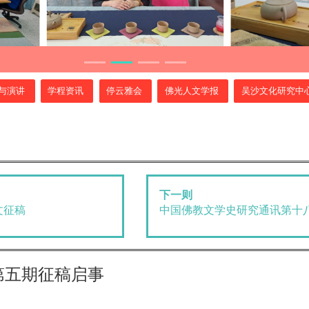
与演讲
学程资讯
停云雅会
佛光人文学报
吴沙文化研究中
下一则
文征稿
中国佛教文学史研究通讯第十
第五期征稿启事