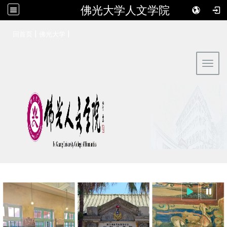
佛光大学人文学院
:::
|
|
回首页
佛光大学
Toggl