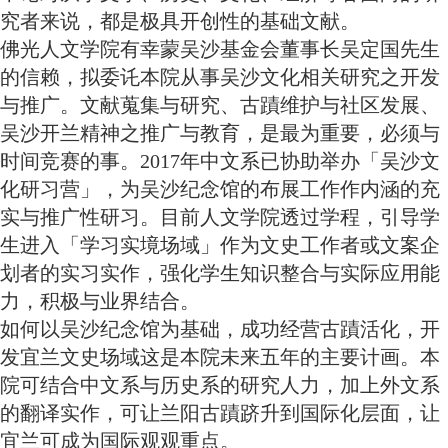
究者来说，都是极具开创性的基础文献。
佛光人文学院有幸蒙吴沙基金会董事长吴定国先生
的信赖，拟委讬本院从事吴沙文化相关研究之开发
与推广。文献蒐集与研究、古蹟维护与社区发展、
吴沙开兰精神之推广与教育，是最为重要，必须与
时间竞赛的事。2017年中文系已协助举办「吴沙文
化研习营」，为吴沙纪念馆的布展工作作内涵的充
实与推广性研习。目前人文学院透过学程，引导学
生进入「学习实境场域」作为文史工作者或文案企
划者的实习实作，强化学生知识整合与实际应用能
力，积极与业界结合。
如何以吴沙纪念馆为基础，成功经营古蹟活化，开
发宜兰文史场域这是本院未来五年的主要计画。本
院可结合中文系与历史系的研究人力，加上外文系
的翻译实作，可让兰阳古蹟跻升到国际化层面，让
宜兰可成为国际观观重点。