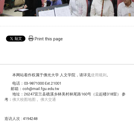
Print this page
本网站着作权属于佛光大学 人文学院，请详见
使用规则
。
电话：03-9871000 Ext.21001
邮箱：coh@mail.fgu.edu.tw
地址：26247宜兰县礁溪乡林美村林尾路160号（云起楼318室） 参
考：
佛大校图地图
、
佛大交通
造访人次 : 4194248