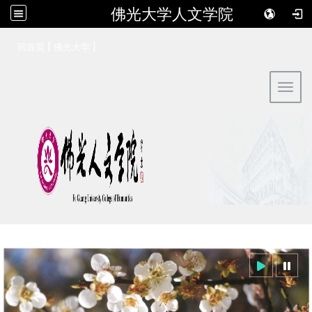
佛光大学人文学院
:::
|
|
回首页
佛光大学
Toggl