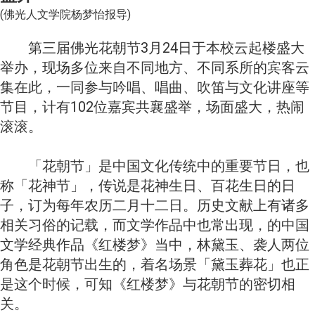
(
)
佛光人文学院杨梦怡报导
3
24
第三届佛光花朝节
月
日于本校云起楼盛大
举办，现场多位来自不同地方、不同系所的宾客云
集在此，一同参与吟唱、唱曲、吹笛与文化讲座等
102
节目，计有
位嘉宾共襄盛举，场面盛大，热闹
滚滚。
「花朝节」是中国文化传统中的重要节日，也
称「花神节」，传说是花神生日、百花生日的日
子，订为每年农历二月十二日。历史文献上有诸多
相关习俗的记载，而文学作品中也常出现，的中国
文学经典作品《红楼梦》当中，林黛玉、袭人两位
角色是花朝节出生的，着名场景「黛玉葬花」也正
是这个时候，可知《红楼梦》与花朝节的密切相
关。