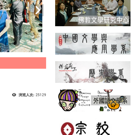
浏览人次:
25129