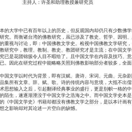
主持人：许圣和助理教授兼研究员
大学中已有百年以上的历史，但反观国内却仍只有少数佛学
研究。而衡诸台湾的佛教研究，虽已涉及了教史、哲学、因明、
的重视与讨论，即：中国佛教文学史。检视中国佛教文学研究，
教研究中，教理、教制、教史、教团研究才是主流；在中国文学
究已是花团锦簇令人目不暇给了。且中国文学在内容及技巧、意
已。因此在研究过程中能略略关照到佛教影响部分者较多，全面
学以时代为背景，即有汉赋、唐诗、宋词、元曲、元杂剧
品集所有文章、辞、赋、歌、诗的传统内容与意境，大抵不出儒
术思想输入之后，引起翻译经典事业的盛行，更是别帜一格的中
的陌生，遂逐渐湮没于中国文学之浩海之中。而中国文学史本是
的《中国文学史》书籍却都没有佛教文学之部分，是以本计画有
想之影响却对其论述一片空白的缺憾。