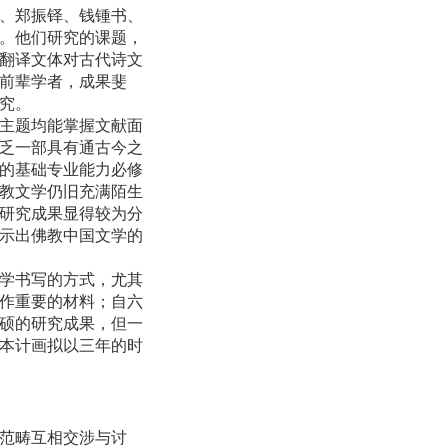
、郑振铎、钱锺书、
。他们研究的课题，
翻译文体对古代诗文
前辈学者，成果斐
究。
主题均能掌握文献面
乏一部具有通古今之
的基础专业能力必修
教文学仍旧充满陌生
研究成果显得较为分
示出佛教中国文学的
学书写的方式，尤其
作重要的材料；自六
硕的研究成果，但一
本计画拟以三年的时
范畴互相交涉与讨