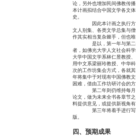
论，另外也增加民间佛教传播
本计画拟
结合中国文学各文体
史。
因此本计画之执行方法，除
文人别集、各类文学总集与僧
作其实相当复杂棘手，但也唯
是以，第一年与第二年将
者
，如佛光大学人文社会科学
大学中国文学系林仁昱教授、
用中文系梁丽玲教授、中华科
次的工作坊集会方式，各就其
年将集中于对现有中国佛教文
困难，借由工作坊研讨会的方
第二年则仍维持每月一次的
论文，做为未来全书各章节之
料提供意见，或提供新视角有
第三年将着手进行写作，
版。
四、预期成果