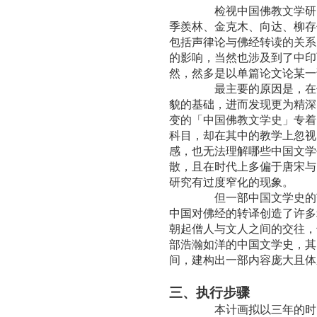
检视中国佛教文学研究，前
季羨林、金克木、向达、柳存
包括声律论与佛经转读的关系
的影响，当然也涉及到了中印
然，然多是以单篇论文论某一
最主要的原因是，在佛学其
貌的基础，进而发现更为精深
变的「中国佛教文学史」专着
科目，却在其中的教学上忽视
感，也无法理解哪些中国文学
散，且在时代上多偏于唐宋与
研究有过度窄化的现象。
但一部中国文学史的范围包
中国对佛经的转译创造了许多
朝起僧人与文人之间的交往，
部浩瀚如洋的中国文学史，其
间，建构出一部内容庞大且体
三、执行步骤
本计画拟以三年的时间，