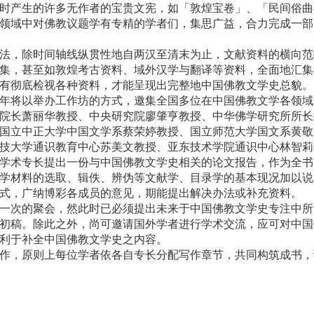
时产生的许多无作者的宝贵文宪
，
如
「
敦煌宝卷
」、「
民间俗曲
领域中对佛教议题学有专精的学者们，集思广益，合力完成一部
时间轴线纵贯性地自两汉至清末为止，文献资料的横向范
集，甚至如敦煌考古资料、域外汉学与翻译等资料，全面地汇集
有彻底检视各种资料，才能呈现出完整地中国佛教文学史总貌。
以举办工作坊的方式，邀集全国多位在中国佛教文学各领域
院长萧丽华教授、中央研究院廖肇亨教授、
中华佛学研究所所长
国立中正大学中国文学系蔡荣婷教授、国立师范大学国文系黄敬
技大学通识教育中心苏美文教授、亚东技术学院通识中心林智莉
学术专长提出一份与中国佛教文学史相关的论文报告，作为全书
学材料的选取、辑佚、辨伪等文献学、目录学的基本现况加以说
式，广纳博彩各成员的意见，期能提出解决办法或补充资料。
聚会，然此时已必须提出未来于中国佛教文学史专注中所
初稿。除此之外，尚可邀请国外学者进行学术交流，应可对中国
利于补全中国佛教文学史之内容。
原则上每位学者依各自专长分配写作章节，共同构筑成书
，