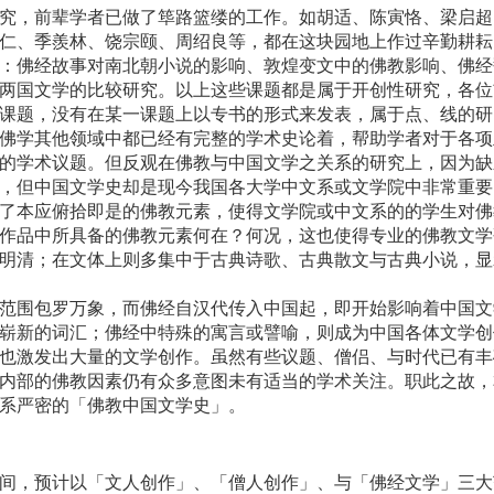
辈学者已做了筚路篮缕的工作。如胡适、陈寅恪、梁启超
仁、季羨林、饶宗颐、周绍良等，都在这块园地上作过辛勤耕耘
：佛经故事对南北朝小说的影响、敦煌变文中的佛教影响、佛经
两国文学的比较研究。以上这些课题都是属于开创性研究，各位
课题，没有在某一课题上以专书的形式来发表，属于点、线的研
他领域中都已经有完整的学术史论着，帮助学者对于各项
的学术议题。但反观在佛教与中国文学之关系的研究上，因为缺
，但中国文学史却是现今我国各大学中文系或文学院中非常重要
了本应俯拾即是的佛教元素，使得文学院或中文系的的学生对佛
作品中所具备的佛教元素何在？何况，这也使得专业的佛教文学
明清；在文体上则多集中于古典诗歌、古典散文与古典小说，显
罗万象，而佛经自汉代传入中国起，即开始影响着中国文
崭新的词汇；佛经中特殊的寓言或譬喻，则成为中国各体文学创
也激发出大量的文学创作。虽然有些议题、僧侣、与时代已有丰
内部的佛教因素仍有众多意图未有适当的学术关注。职此之故，
系严密的「佛教中国文学史」。
预计以「文人创作」、「僧人创作」、与「佛经文学」三大