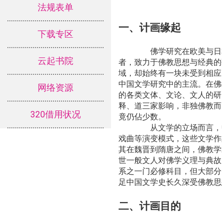
法规表单
一、计画缘起
下载专区
佛学研究在欧美与日本的
云起书院
者，致力于佛教思想与经典的
域，却始终有一块未受到相应
中国文学研究中的主流。在佛
网络资源
的各类文体、文论、文人的研
释、道三家影响，非独佛教而
320借用状况
竟仍佔少数。
从文学的立场而言，中国文
戏曲等演变模式，这些文学作
其在魏晋到隋唐之间，佛教学
世一般文人对佛学义理与典故
系之一门必修科目，但大部分
足中国文学史长久深受佛教思
二、计画目的