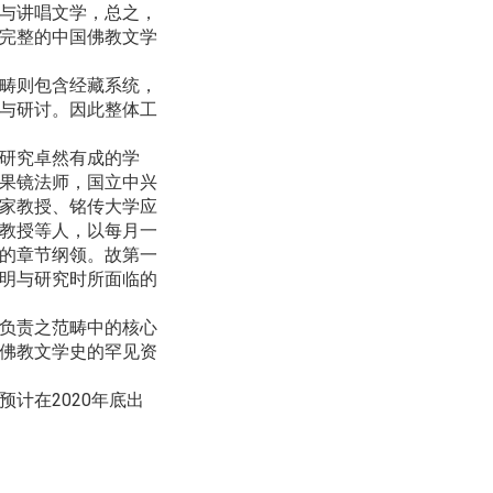
与讲唱文学
，
总之
，
完整的中国佛教文学
畴则包含经藏系统，
与研讨。因此整体工
研究卓然有成的学
果镜法师，国立中兴
家教授、铭传大学应
教授等人，以每月一
的章节纲领。故第一
明与研究时所面临的
负责之范畴中的核心
佛教文学史的罕见资
2020
预计在
年底出