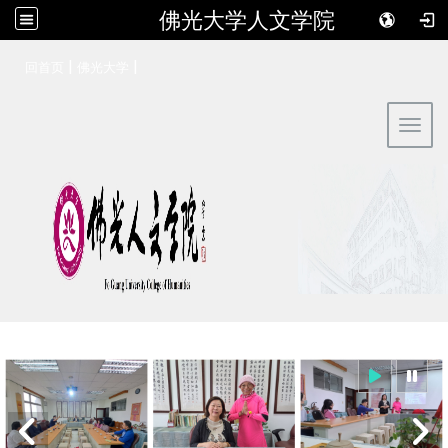
佛光大学人文学院
:::
|
|
回首页
佛光大学
Toggl