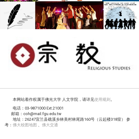
本网站着作权属于佛光大学 人文学院，请详见
使用规则
。
电话：03-9871000 Ext.21001
邮箱：coh@mail.fgu.edu.tw
地址：26247宜兰县礁溪乡林美村林尾路160号（云起楼318室） 参
考：
佛大校图地图
、
佛大交通