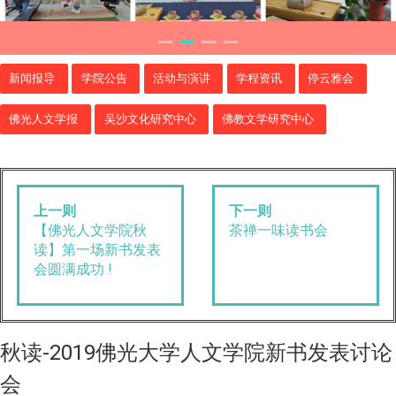
新闻报导
学院公告
活动与演讲
学程资讯
停云雅会
佛光人文学报
吴沙文化研究中心
佛教文学研究中心
上一则
下一则
【佛光人文学院秋
茶禅一味读书会
读】第一场新书发表
会圆满成功 !
秋读-2019佛光大学人文学院新书发表讨论
会