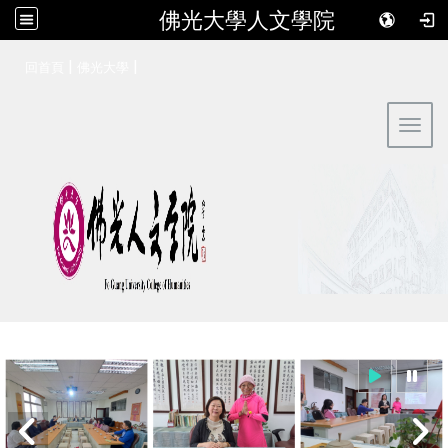
佛光大學人文學院
:::
|
|
回首頁
佛光大學
Toggl