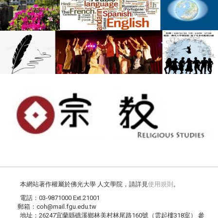
本網站著作權屬於佛光大學 人文學院，請詳見
使用規則
。
電話：03-9871000 Ext.21001
郵箱：coh@mail.fgu.edu.tw
地址：26247宜蘭縣礁溪鄉林美村林尾路160號（雲起樓318室） 參