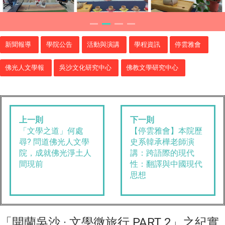
新聞報導
學院公告
活動與演講
學程資訊
停雲雅會
佛光人文學報
吳沙文化研究中心
佛教文學研究中心
上一則
下一則
「文學之道」何處
【停雲雅會】本院歷
尋? 問道佛光人文學
史系韓承樺老師演
院，成就佛光淨土人
講：跨語際的現代
間現前
性：翻譯與中國現代
思想
「開蘭吳沙 · 文學微旅行 PART 2」之紀實