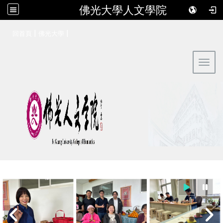
佛光大學人文學院
:::
|
|
回首頁
佛光大學
Toggl