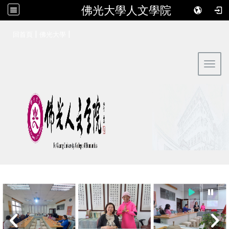
佛光大學人文學院
:::
|
|
回首頁
佛光大學
Toggl