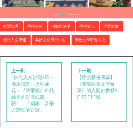
新聞報導
學院公告
活動與演講
學程資訊
停雲雅會
佛光人文學報
吳沙文化研究中心
佛教文學研究中心
上一則
下一則
｢佛光人文沙龍｣第一
【停雲雅會演講】
場座談會〈火宅蓮
《蘭陽飲食文學食
花：《法華經》科技
單》的人間佛教精神
藝術的沉浸式體
(110.11.10)
驗〉：「劇本、音樂
與詩歌的對話」