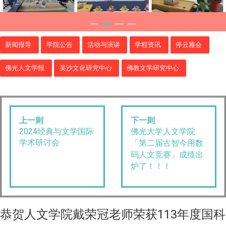
新闻报导
学院公告
活动与演讲
学程资讯
停云雅会
佛光人文学报
吴沙文化研究中心
佛教文学研究中心
上一则
下一则
2024经典与文学国际
佛光大学人文学院
学术研讨会
「
第二届古智今用数
码人文竞赛
」成绩出
炉了！！！
恭贺人文学院戴荣冠老师荣获113年度国科