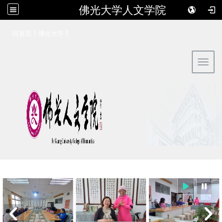
佛光大学人文学院
:::
|
|
回首页
佛光大学
Toggl